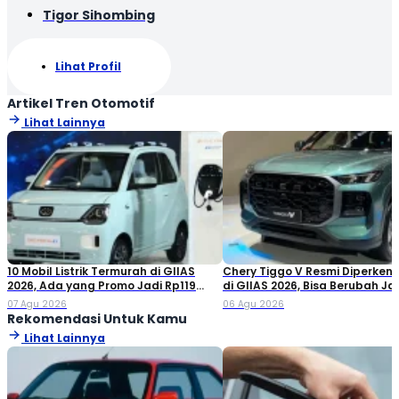
Tigor Sihombing
Lihat Profil
Artikel Tren Otomotif
Lihat Lainnya
10 Mobil Listrik Termurah di GIIAS
Chery Tiggo V Resmi Diperken
2026, Ada yang Promo Jadi Rp119
di GIIAS 2026, Bisa Berubah Ja
Jutaan!
Double Cabin
07 Agu 2026
06 Agu 2026
Rekomendasi Untuk Kamu
Lihat Lainnya