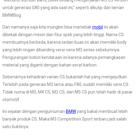
“Menurut sumber kami, BMW sedang mengerjakan M3 CS version
untuk generasi G80 yang ada saat ini,” seperti dikutip dari laman
BMWBlog.
Dari namanya saja kita mungkin bisa menebak
mobil
ini akan
dibekali dengan mesin dan fitur spek yang lebih tinggi. Nama CS
membuatnya berbeda, karena sedan buas ini akan memiliki body
yang lebih ringan dibanding versi-versi M3 series sebelumnya.
Pengurangan bobot kendaraan ini karena adanya pemangkasan
material yang diganti dengan bahan serat karbon.
Sebenarnya kehadiran varian CS bukanlah hal yang mengejutkan.
Terlebih pada generasi M3 lama atau F80, sudah memiliki versi CS.
Tidak cuma di M3, M4 CS, M2 CS, dan M5 CS pun telah hadir di pasar
otomotif.
Ini sejalan dengan pengumuman
BMW
yang bakal membuat lebih
banyak produk CS. Maka M3 Competition Sport terbaru jadi salah
satu buktinya.