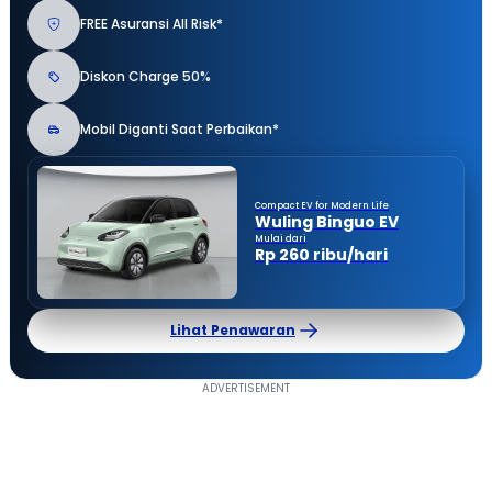
FREE Asuransi All Risk*
Diskon Charge 50%
Mobil Diganti Saat Perbaikan*
Compact EV for Modern Life
Wuling Binguo EV
Mulai dari
Rp 260 ribu/hari
Lihat Penawaran