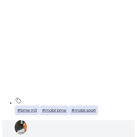
bmw m3
mobil bmw
mobil sport