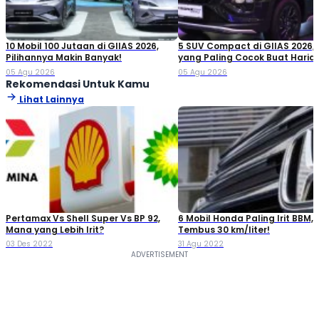
10 Mobil 100 Jutaan di GIIAS 2026,
5 SUV Compact di GIIAS 2026,
Pilihannya Makin Banyak!
yang Paling Cocok Buat Haria
05 Agu 2026
05 Agu 2026
Rekomendasi Untuk Kamu
Lihat Lainnya
Pertamax Vs Shell Super Vs BP 92,
6 Mobil Honda Paling Irit BBM,
Mana yang Lebih Irit?
Tembus 30 km/liter!
03 Des 2022
31 Agu 2022