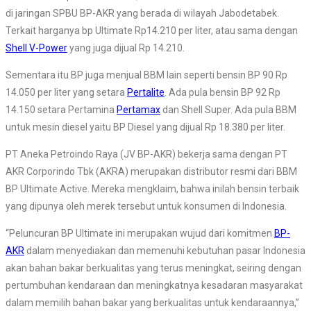
di jaringan SPBU BP-AKR yang berada di wilayah Jabodetabek.
Terkait harganya bp Ultimate Rp14.210 per liter, atau sama dengan
Shell V-Power
yang juga dijual Rp 14.210.
Sementara itu BP juga menjual BBM lain seperti bensin BP 90 Rp
14.050 per liter yang setara
Pertalite
. Ada pula bensin BP 92 Rp
14.150 setara Pertamina
Pertamax
dan Shell Super. Ada pula BBM
untuk mesin diesel yaitu BP Diesel yang dijual Rp 18.380 per liter.
PT Aneka Petroindo Raya (JV BP-AKR) bekerja sama dengan PT
AKR Corporindo Tbk (AKRA) merupakan distributor resmi dari BBM
BP Ultimate Active. Mereka mengklaim, bahwa inilah bensin terbaik
yang dipunya oleh merek tersebut untuk konsumen di Indonesia.
“Peluncuran BP Ultimate ini merupakan wujud dari komitmen
BP-
AKR
dalam menyediakan dan memenuhi kebutuhan pasar Indonesia
akan bahan bakar berkualitas yang terus meningkat, seiring dengan
pertumbuhan kendaraan dan meningkatnya kesadaran masyarakat
dalam memilih bahan bakar yang berkualitas untuk kendaraannya,”