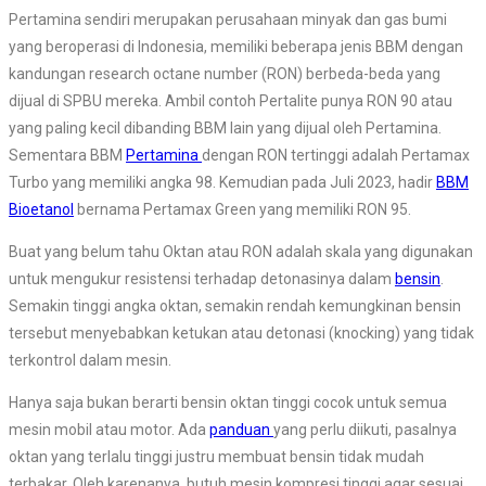
Pertamina sendiri merupakan perusahaan minyak dan gas bumi
yang beroperasi di Indonesia, memiliki beberapa jenis BBM dengan
kandungan research octane number (RON) berbeda-beda yang
dijual di SPBU mereka. Ambil contoh Pertalite punya RON 90 atau
yang paling kecil dibanding BBM lain yang dijual oleh Pertamina.
Sementara BBM
Pertamina
dengan RON tertinggi adalah Pertamax
Turbo yang memiliki angka 98. Kemudian pada Juli 2023, hadir
BBM
Bioetanol
bernama Pertamax Green yang memiliki RON 95.
Buat yang belum tahu Oktan atau RON adalah skala yang digunakan
untuk mengukur resistensi terhadap detonasinya dalam
bensin
.
Semakin tinggi angka oktan, semakin rendah kemungkinan bensin
tersebut menyebabkan ketukan atau detonasi (knocking) yang tidak
terkontrol dalam mesin.
Hanya saja bukan berarti bensin oktan tinggi cocok untuk semua
mesin mobil atau motor. Ada
panduan
yang perlu diikuti, pasalnya
oktan yang terlalu tinggi justru membuat bensin tidak mudah
terbakar. Oleh karenanya, butuh mesin kompresi tinggi agar sesuai.