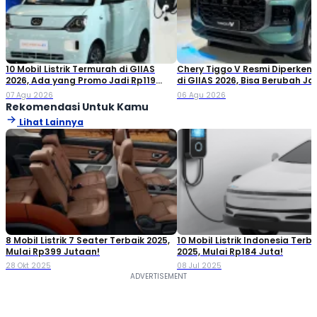
10 Mobil Listrik Termurah di GIIAS
Chery Tiggo V Resmi Diperken
2026, Ada yang Promo Jadi Rp119
di GIIAS 2026, Bisa Berubah Ja
Jutaan!
Double Cabin
07 Agu 2026
06 Agu 2026
Rekomendasi Untuk Kamu
Lihat Lainnya
8 Mobil Listrik 7 Seater Terbaik 2025,
10 Mobil Listrik Indonesia Terba
Mulai Rp399 Jutaan!
2025, Mulai Rp184 Juta!
28 Okt 2025
08 Jul 2025