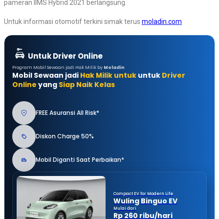
pameran IIMS Hybrid 2021 berlangsung.
Untuk informasi otomotif terkini simak terus
moladin.com
Untuk Driver Online
Program Mobil Sewaan jadi Hak Milik by
Moladin
Mobil Sewaan jadi
Hak Milik untuk
untuk
Driver
Online
yang
Siap Naik Kelas
FREE Asuransi All Risk*
Diskon Charge 50%
Mobil Diganti Saat Perbaikan*
Compact EV for Modern Life
Wuling Binguo EV
Mulai dari
Rp 260 ribu/hari