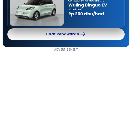
Compact EV for Modern Life
Wuling Binguo EV
Mulai dari
Rp 260 ribu/hari
Lihat Penawaran