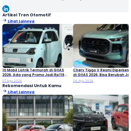
Terbiasa membuat konten yang tidak hanya dioptimalkan
sesuai SEO Guideline untuk mesin pencari, tetapi juga
informatif, menarik, dan mudah dipahami oleh pembaca.
Artikel Tren Otomotif
Lihat Lainnya
10 Mobil Listrik Termurah di GIIAS
Chery Tiggo V Resmi Diperken
2026, Ada yang Promo Jadi Rp119
di GIIAS 2026, Bisa Berubah Ja
Jutaan!
Double Cabin
07 Agu 2026
06 Agu 2026
Rekomendasi Untuk Kamu
Lihat Lainnya