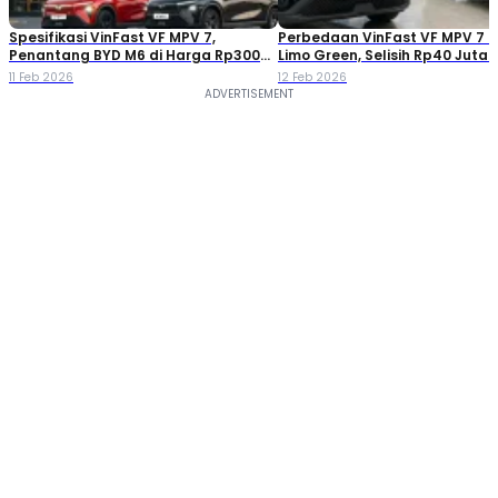
Spesifikasi VinFast VF MPV 7,
Perbedaan VinFast VF MPV 7 
Penantang BYD M6 di Harga Rp300
Limo Green, Selisih Rp40 Juta
Jutaan
Worth It Mana?
11 Feb 2026
12 Feb 2026