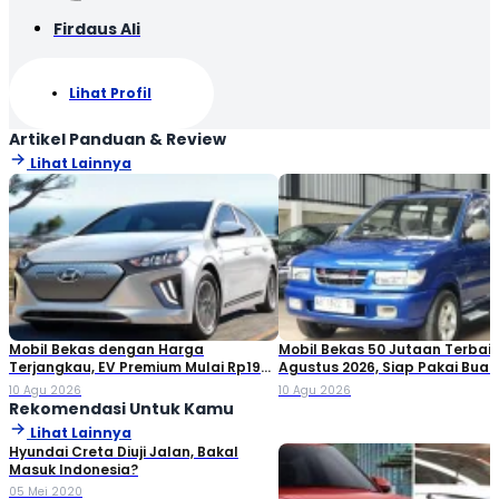
Firdaus Ali
Lihat Profil
Artikel Panduan & Review
Lihat Lainnya
Mobil Bekas dengan Harga
Mobil Bekas 50 Jutaan Terbaik
Terjangkau, EV Premium Mulai Rp195
Agustus 2026, Siap Pakai Buat
Jutaan!
Keluarga!
10 Agu 2026
10 Agu 2026
Rekomendasi Untuk Kamu
Lihat Lainnya
Hyundai Creta Diuji Jalan, Bakal
Masuk Indonesia?
05 Mei 2020