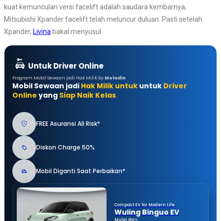
kuat kemunculan versi facelift adalah saudara kembarnya,
Mitsubishi Xpander facelift telah meluncur duluan. Pasti setelah
Xpander,
Livina
bakal menyusul.
Untuk Driver Online
Program Mobil Sewaan jadi Hak Milik by
Moladin
Mobil Sewaan jadi
Hak Milik untuk
untuk
Driver
Online
yang
Siap Naik Kelas
FREE Asuransi All Risk*
Diskon Charge 50%
Mobil Diganti Saat Perbaikan*
Compact EV for Modern Life
Wuling Binguo EV
Mulai dari