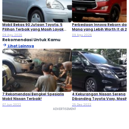
Mobil Bekas 90 Jutaan Toyota, 5
Perbedaan Innova Reborn dan 
Pilihan Terbaik yang Masih Layak
Mana yang Lebih Worth It di 2
Dibeli
09 Agu 2026
09 Agu 2026
Rekomendasi Untuk Kamu
Lihat Lainnya
7 Rekomendasi Bengkel Spesialis
4 Kekurangan Nissan Serena
Mobil Nissan Terbaik!
Dibanding Toyota Voxy, Masih
Beli?
07 Jun 2022
25 Des 2022