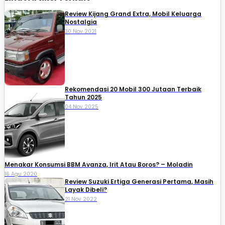
Review Kijang Grand Extra, Mobil Keluarga
Nostalgia
30 Nov 2021
Rekomendasi 20 Mobil 300 Jutaan Terbaik
Tahun 2025
04 Nov 2025
Menakar Konsumsi BBM Avanza, Irit Atau Boros? – Moladin
16 Agu 2020
Review Suzuki Ertiga Generasi Pertama, Masih
Layak Dibeli?
21 Nov 2022