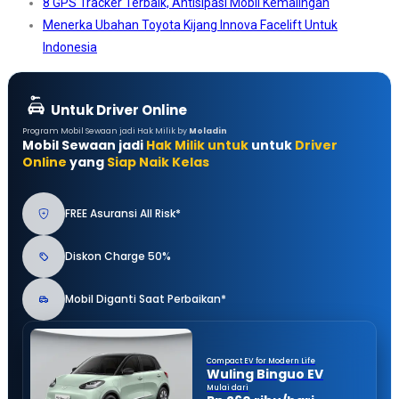
8 GPS Tracker Terbaik, Antisipasi Mobil Kemalingan
Menerka Ubahan Toyota Kijang Innova Facelift Untuk
Indonesia
Untuk Driver Online
Program Mobil Sewaan jadi Hak Milik by
Moladin
Mobil Sewaan jadi
Hak Milik untuk
untuk
Driver
Online
yang
Siap Naik Kelas
FREE Asuransi All Risk*
Diskon Charge 50%
Mobil Diganti Saat Perbaikan*
Compact EV for Modern Life
Wuling Binguo EV
Mulai dari