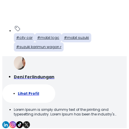
city car
mobil lcgc
mobil suzuki
suzuki karimun wagon r
Deni Ferlindungan
Lihat Profil
Lorem Ipsum is simply dummy text of the printing and
typesetting industry. Lorem Ipsum has been the industry's
standard dummy text ever since the 1500s, when an unknown
printer took a galley of type and scrambled it to make a type
specimen book. It has survived not only five centuries, but also