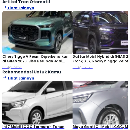
Artikel Tren Otomotif
the leap into electronic typesetting, remaining essentially
Lihat Lainnya
unchanged. It was popularised in the 1960s with the release of
Letraset sheets containing Lorem Ipsum passages, and more
recently with desktop publishing software like Aldus PageMaker
including versions of Lorem Ipsum
Chery Tiggo V Resmi Diperkenalkan
Daftar Mobil Hybrid di GIIAS 20
di GIIAS 2026, Bisa Berubah Jadi
Fronx, XL7, Rocky hingga Veloz!
Double Cabin
06 Agu 2026
06 Agu 2026
Rekomendasi Untuk Kamu
Lihat Lainnya
Ini 7 Mobil LCGC Termurah Tahun
Biaya Ganti Oli Mobil LCGC, M