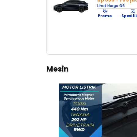
Lihat Harga G6
Promo
Spesifi
#1
Mesin