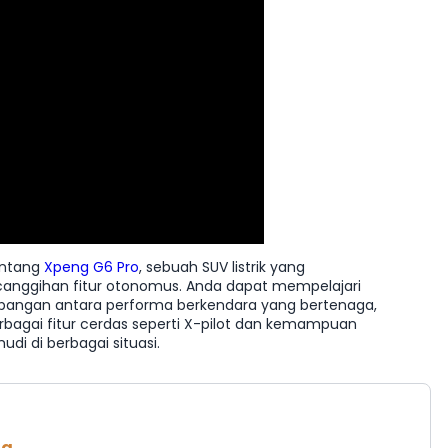
entang
Xpeng G6 Pro
, sebuah SUV listrik yang
ecanggihan fitur otonomus. Anda dapat mempelajari
bangan antara performa berkendara yang bertenaga,
bagai fitur cerdas seperti X-pilot dan kemampuan
i di berbagai situasi.
ta