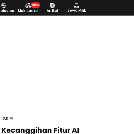
40%
Sewa Milik
biayaan
MoInspeksi
Artikel
tur AI
Kecanggihan Fitur AI