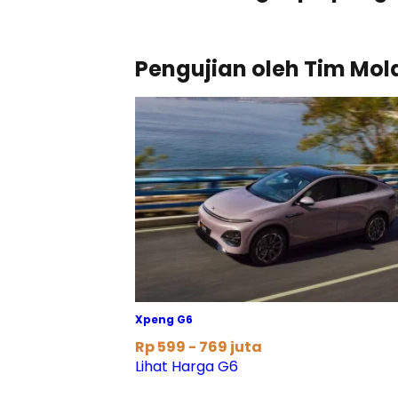
Pengujian oleh Tim Mol
Xpeng G6
Rp 599 - 769 juta
Lihat Harga G6
#1