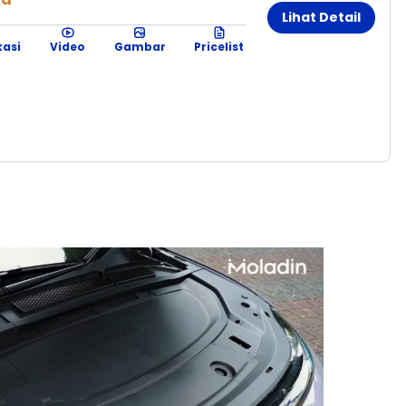
Lihat Detail
kasi
Video
Gambar
Pricelist