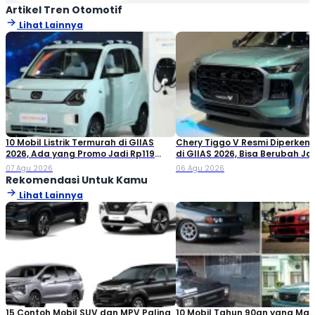
Artikel Tren Otomotif
Lihat Lainnya
10 Mobil Listrik Termurah di GIIAS
Chery Tiggo V Resmi Diperken
2026, Ada yang Promo Jadi Rp119
di GIIAS 2026, Bisa Berubah Ja
Jutaan!
Double Cabin
07 Agu 2026
06 Agu 2026
Rekomendasi Untuk Kamu
Lihat Lainnya
15 Contoh Mobil SUV dan MPV Paling
10 Mobil Tahun 90an yang Mas