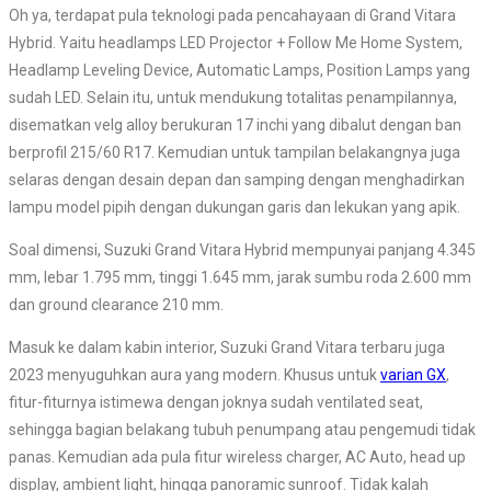
Oh ya, terdapat pula teknologi pada pencahayaan di Grand Vitara
Hybrid. Yaitu headlamps LED Projector + Follow Me Home System,
Headlamp Leveling Device, Automatic Lamps, Position Lamps yang
sudah LED. Selain itu, untuk mendukung totalitas penampilannya,
disematkan velg alloy berukuran 17 inchi yang dibalut dengan ban
berprofil 215/60 R17. Kemudian untuk tampilan belakangnya juga
selaras dengan desain depan dan samping dengan menghadirkan
lampu model pipih dengan dukungan garis dan lekukan yang apik.
Soal dimensi, Suzuki Grand Vitara Hybrid mempunyai panjang 4.345
mm, lebar 1.795 mm, tinggi 1.645 mm, jarak sumbu roda 2.600 mm
dan ground clearance 210 mm.
Masuk ke dalam kabin interior, Suzuki Grand Vitara terbaru juga
2023 menyuguhkan aura yang modern. Khusus untuk
varian GX
,
fitur-fiturnya istimewa dengan joknya sudah ventilated seat,
sehingga bagian belakang tubuh penumpang atau pengemudi tidak
panas. Kemudian ada pula fitur wireless charger, AC Auto, head up
display, ambient light, hingga panoramic sunroof. Tidak kalah