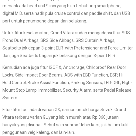
menarik ada head unit 9 inci yang bisa terhubung smartphone,
digital MID, serta hadir pula cruise control dan paddle shift, dan USB
port untuk penumpang depan dan belakang.
Untuk fitur keselamatan, Grand Vitara sudah mengadopsi fitur SRS
Frond Dual Airbags, SRS Side Airbags, SRS Curtain Airbags,
Seatbelts jok depan 3-point ELR
with Pretensioner and Force Limiter,
dan juga Seatbelts bagian jok belakang dengan 3-point ELR.
Kemudian ada juga fitur ISOFIX, Anchorage, Childproof Rear Door
Locks, Side Impact Door Beams, ABS with EBD Function, ESP, Hill
Hold Control, Brake Assist Function, Parking Sensors, LED-DRL, High-
Mount Stop Lamp, Immobilizer, Security Alarm, serta Pedal Release
System.
Fitur-fitur tadi ada di varian GX, namun untuk harga Suzuki Grand
Vitara terbaru varian GL yang lebih murah atau Rp 360 jutaan,
banyak yang disunat. Sebut saja sunroof lebih kecil, jok belum kulit,
penggunaan velg kaleng, dan lain-lain.