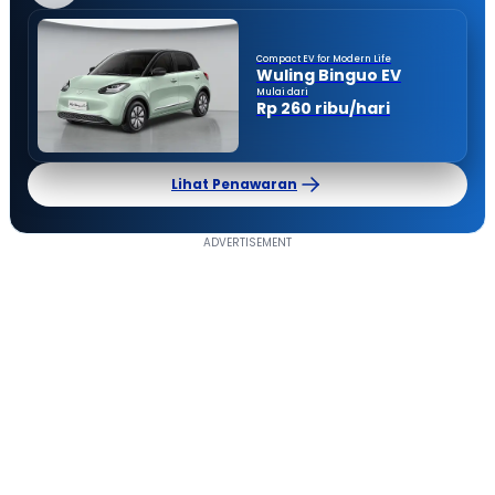
Compact EV for Modern Life
Wuling Binguo EV
Mulai dari
Rp 260 ribu/hari
Lihat Penawaran