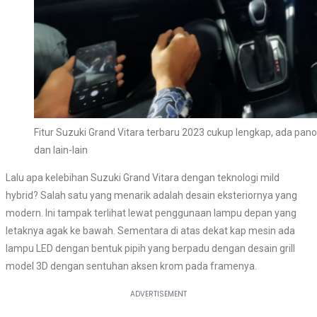
Fitur Suzuki Grand Vitara terbaru 2023 cukup lengkap, ada panor
dan lain-lain
Lalu apa kelebihan Suzuki Grand Vitara dengan teknologi mild
hybrid? Salah satu yang menarik adalah desain eksteriornya yang
modern. Ini tampak terlihat lewat penggunaan lampu depan yang
letaknya agak ke bawah. Sementara di atas dekat kap mesin ada
lampu LED dengan bentuk pipih yang berpadu dengan desain grill
model 3D dengan sentuhan aksen krom pada framenya.