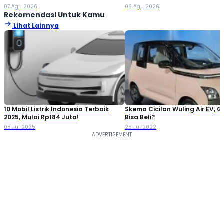
Jutaan!
Double Cabin
07 Agu 2026
06 Agu 2026
Rekomendasi Untuk Kamu
Lihat Lainnya
10 Mobil Listrik Indonesia Terbaik
Skema Cicilan Wuling Air EV, G
2025, Mulai Rp184 Juta!
Bisa Beli?
08 Jul 2025
25 Jul 2022