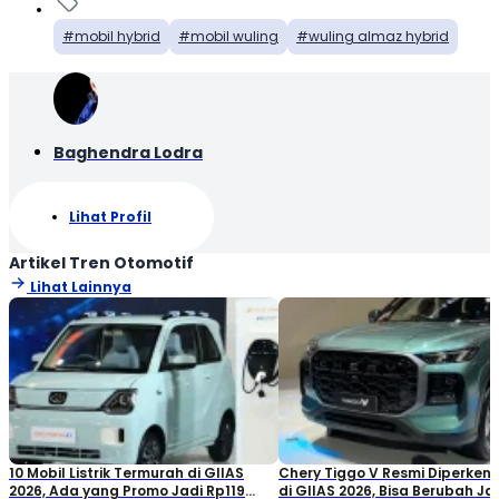
mobil hybrid
mobil wuling
wuling almaz hybrid
Baghendra Lodra
Lihat Profil
Artikel Tren Otomotif
Lihat Lainnya
10 Mobil Listrik Termurah di GIIAS
Chery Tiggo V Resmi Diperken
2026, Ada yang Promo Jadi Rp119
di GIIAS 2026, Bisa Berubah Ja