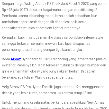
Dengan harga Wuling ALmaz RS Pro Hybrid Facelift 2023 yang cuma
Rp 438 juta (OTR Jakarta), bagaimana dengan spesifikasinya?
Pembeda utama dibanding model lama adalah kehadiran fitur
tambahan seperti setir dengan tilt dan teleskopik, serta
sophisticated multicolor ambient light di interiornya.
Kemudian kabinnya juga memiliki classy carbon black interior style
sehingga terkesan semakin mewah. Lalu bicara kapasitas
penumpang tetap 7-orang dengan tiga baris bangku.
Beda
Almaz
Hybrid terbaru 2023 dibanding yang lama terasa pula di
eksterior. Parasnya kini lebih terkesan futuristik dengan bumper dan
grille warna hitam glossy yang punya aksen berlian. Di bagian
belakang, ada tulisan Wuling sebagai identitas.
Velg Almaz RS Pro Hybrid Facelift juga berbeda. Kini menggunakan
desain yang lebih rumit, sementara ukurannya tetap 18 inci.
Untuk menunjang keselamatan berkendara, spesifikasi New Almaz
Hybrid hadir dengan fitur lengkap seperti model lama. Mulai dari 360°