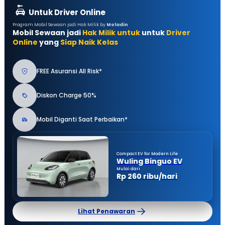
Untuk Driver Online
Program Mobil Sewaan jadi Hak Milik by
Moladin
Mobil Sewaan jadi
Hak Milik untuk
untuk
Driver
Online
yang
Siap Naik Kelas
FREE Asuransi All Risk*
Diskon Charge 50%
Mobil Diganti Saat Perbaikan*
Compact EV for Modern Life
Wuling Binguo EV
Mulai dari
Rp 260 ribu/hari
Lihat Penawaran