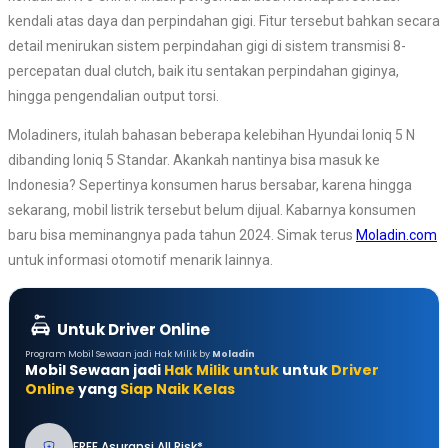
kendali atas daya dan perpindahan gigi. Fitur tersebut bahkan secara
detail menirukan sistem perpindahan gigi di sistem transmisi 8-
percepatan dual clutch, baik itu sentakan perpindahan giginya,
hingga pengendalian output torsi.
Moladiners, itulah bahasan beberapa kelebihan Hyundai Ioniq 5 N
dibanding Ioniq 5 Standar. Akankah nantinya bisa masuk ke
Indonesia? Sepertinya konsumen harus bersabar, karena hingga
sekarang, mobil listrik tersebut belum dijual. Kabarnya konsumen
baru bisa meminangnya pada tahun 2024. Simak terus
Moladin.com
untuk informasi otomotif menarik lainnya.
Untuk Driver Online
Program Mobil Sewaan jadi Hak Milik by
Moladin
Mobil Sewaan jadi
Hak Milik untuk
untuk
Driver
Online
yang
Siap Naik Kelas
FREE Asuransi All Risk*