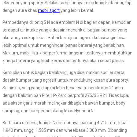
eksterior yang sporty. Sekilas tampilannya mirip Ioniq 5 standar, tapi
dengan aura khas
mobil sport
yang lebih kental.
Pembedanya di Ioniq 5 N ada emblem N di bagian depan, kemudian
terdapat air intake yang didesain menarik di bagian bumper yang
ukurannya cukup lebar. Hal ini bertujuan agar sirkulasi angin bisa
lebih optimal untuk menghindari panas baterai yang berlebihan.
Maklum, mobil listrik berperforma tinggi ini tentunya membutuhkan
kinerja baterai yang lebih keras dan tentunya akan cepat panas
Kemudian untuk bagian belakang juga disematkan spoiler serta
desain bumper yang agresif untuk mendukung kesan aura sporty.
Selain itu, velg yang diapkai lebih besar yaitu berukuran 21 inch
dengan balutan ban Pirelli P-Zero berprofil 275/35 R21 Tidak lupa,
ada aksen garis merah melingkar dibagian bawah bumper, body
samping, dan bumper belakang khas Hyundai N.
Berbicara dimensi, Ioniq 5 N mempunyai panjang 4.715 mm, lebar
1.940 mm, tinggi 1.585 mm dan wheelbase 3.000 mm. Dibanding