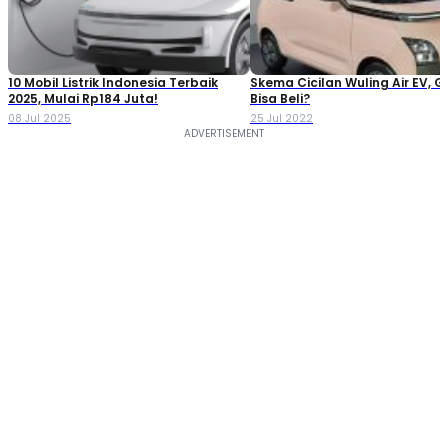
10 Mobil Listrik Indonesia Terbaik
Skema Cicilan Wuling Air EV, G
2025, Mulai Rp184 Juta!
Bisa Beli?
08 Jul 2025
25 Jul 2022