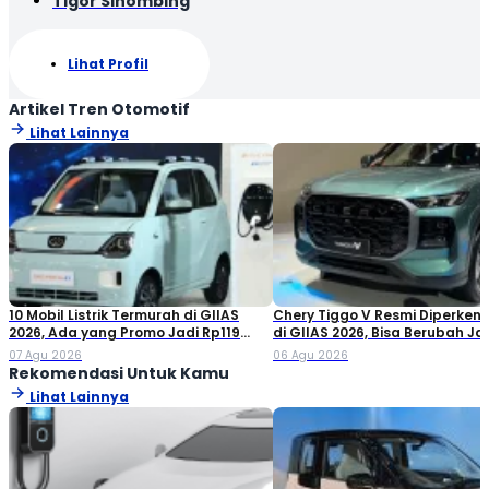
Tigor Sihombing
Lihat Profil
Artikel Tren Otomotif
Lihat Lainnya
10 Mobil Listrik Termurah di GIIAS
Chery Tiggo V Resmi Diperken
2026, Ada yang Promo Jadi Rp119
di GIIAS 2026, Bisa Berubah Ja
Jutaan!
Double Cabin
07 Agu 2026
06 Agu 2026
Rekomendasi Untuk Kamu
Lihat Lainnya