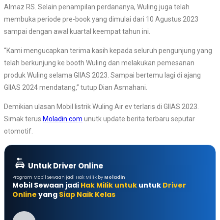
Almaz RS. Selain penampilan perdananya, Wuling juga telah
membuka periode pre-book yang dimulai dari 10 Agustus 2023
sampai dengan awal kuartal keempat tahun ini.
“Kami mengucapkan terima kasih kepada seluruh pengunjung yang
telah berkunjung ke booth Wuling dan melakukan pemesanan
produk Wuling selama GIIAS 2023. Sampai bertemu lagi di ajang
GIIAS 2024 mendatang,” tutup Dian Asmahani.
Demikian ulasan Mobil listrik Wuling Air ev terlaris di GIIAS 2023.
Simak terus
Moladin.com
unutk update berita terbaru seputar
otomotif.
Untuk Driver Online
Program Mobil Sewaan jadi Hak Milik by
Moladin
Mobil Sewaan jadi
Hak Milik untuk
untuk
Driver
Online
yang
Siap Naik Kelas