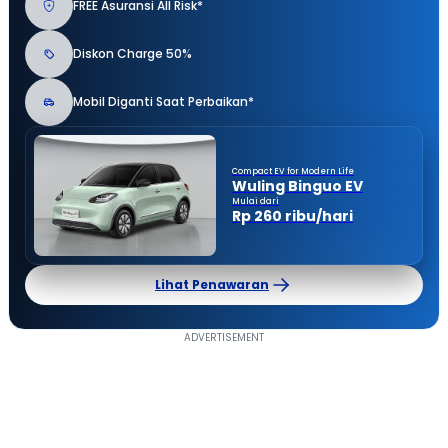
FREE Asuransi All Risk*
Diskon Charge 50%
Mobil Diganti Saat Perbaikan*
Compact EV for Modern Life
Wuling Binguo EV
Mulai dari
Rp 260 ribu/hari
Lihat Penawaran