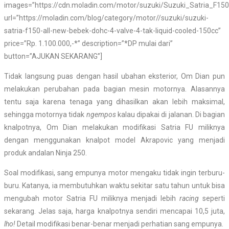
images=”https://cdn.moladin.com/motor/suzuki/Suzuki_Satria_F15
url=”https://moladin.com/blog/category/motor//suzuki/suzuki-
satria-f150-all-new-bebek-dohc-4-valve-4-tak-liquid-cooled-150cc”
price=”Rp. 1.100.000,-*” description=”*DP mulai dari”
button=”AJUKAN SEKARANG”]
Tidak langsung puas dengan hasil ubahan eksterior, Om Dian pun
melakukan perubahan pada bagian mesin motornya. Alasannya
tentu saja karena tenaga yang dihasilkan akan lebih maksimal,
sehingga motornya tidak
ngempos
kalau dipakai di jalanan. Di bagian
knalpotnya, Om Dian melakukan modifikasi Satria FU miliknya
dengan menggunakan knalpot model Akrapovic yang menjadi
produk andalan Ninja 250.
Soal modifikasi, sang empunya motor mengaku tidak ingin terburu-
buru. Katanya, ia membutuhkan waktu sekitar satu tahun untuk bisa
mengubah motor Satria FU miliknya menjadi lebih
racing
seperti
sekarang. Jelas saja, harga knalpotnya sendiri mencapai 10,5 juta,
lho!
Detail modifikasi benar-benar menjadi perhatian sang empunya.