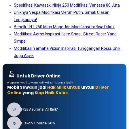
Spesifikasi Kawasaki Ninja 250 Modifikasi Vanessa 80 Juta
Uniknya Vespa Modifikasi Merah Putih, Simak Ulasan
Lengkapnya!
Benelli TNT 250 Mirip Moge, Ide Modifikasi Ini Bisa Ditiru!
Modifikasi Aerox Inspirasi Helm Shoei, Street Racer Yang
Simpel
Modifikasi Yamaha Vixion Inspirasi Tunggangan Rossi, Unik
Juga Asyik
Untuk Driver Online
Program Mobil Sewaan jadi Hak Milik by
Moladin
Mobil Sewaan jadi
Hak Milik untuk
untuk
Driver
Online
yang
Siap Naik Kelas
FREE Asuransi All Risk*
Diskon Charge 50%