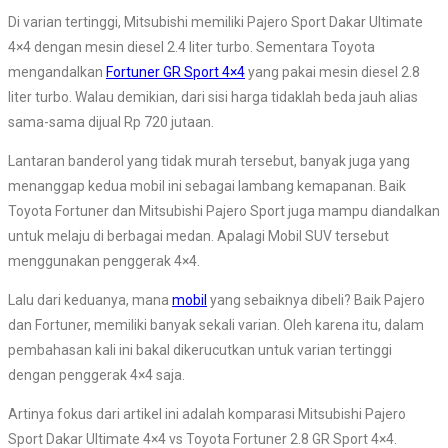
Di varian tertinggi, Mitsubishi memiliki Pajero Sport Dakar Ultimate
4×4 dengan mesin diesel 2.4 liter turbo. Sementara Toyota
mengandalkan
Fortuner GR Sport 4×4
yang pakai mesin diesel 2.8
liter turbo. Walau demikian, dari sisi harga tidaklah beda jauh alias
sama-sama dijual Rp 720 jutaan.
Lantaran banderol yang tidak murah tersebut, banyak juga yang
menanggap kedua mobil ini sebagai lambang kemapanan. Baik
Toyota Fortuner dan Mitsubishi Pajero Sport juga mampu diandalkan
untuk melaju di berbagai medan. Apalagi Mobil SUV tersebut
menggunakan penggerak 4×4.
Lalu dari keduanya, mana
mobil
yang sebaiknya dibeli? Baik Pajero
dan Fortuner, memiliki banyak sekali varian. Oleh karena itu, dalam
pembahasan kali ini bakal dikerucutkan untuk varian tertinggi
dengan penggerak 4×4 saja.
Artinya fokus dari artikel ini adalah komparasi Mitsubishi Pajero
Sport Dakar Ultimate 4×4 vs Toyota Fortuner 2.8 GR Sport 4×4.