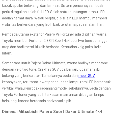
kabut, spoiler belakang, dan lain-lain. Sistem pencahayaan tidak
perlu diragukan, telah full LED. Salah satu keuntungan lampu LED
adalah hemat daya. Walau begitu, di sisi lain LED mampu memberi
visibilitas berkendara yang lebih baik terutama pada malam hari.
Pembeda utama eksterior Pajero Vs Fortuner ada di pilihan warna.
Toyota memberi Fortuner 2.8 GR Sport 4×4 opsi two tone sehingga
atap dan bodi memiliki kelir berbeda. Kemudian velg pakai kelir
hitam.
Sementara untuk Pajero Dakar Ultimate, warna bodinya monotone
dengan velg two tone. Ciri khas SUV tiga berlian, juga memiliki
bokong yang berkarater. Tampilannya beda dari
mobil SUV
kebanyakan, terutama lewat penggunaan lampu rem LED berbentuk
vertikal, walau kini tidak sepanjang model sebelumnya. Beda dengan
Toyota Fortuner yang lebih terkesan main aman di bagian lampu
belakang, karena berdesain horizontal pipih.
Dimensi Mitsubishi Pajero Sport Dakar Ultimate 4×4