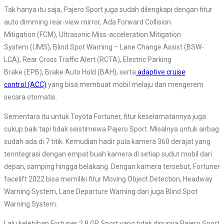
Tak hanya itu saja, Pajero Sport juga sudah dilengkapi dengan fitur
auto dimming rear-view mirror, Ada Forward Collision
Mitigation (FCM), Ultrasonic Miss-acceleration Mitigation
System (UMS), Blind Spot Warning – Lane Change Assist (BSW-
LCA), Rear Cross Traffic Alert (RCTA), Electric Parking
Brake (EPB), Brake Auto Hold (BAH), serta
adaptive cruise
control (ACC)
yang bisa membuat mobil melaju dan mengerem
secara otomatis.
Sementara itu untuk Toyota Fortuner, fitur keselamatannya juga
cukup baik tapi tidak seistimewa Pajero Sport. Misalnya untuk airbag
sudah ada di 7 titik. Kemudian hadir pula kamera 360 derajat yang
terintegrasi dengan empat buah kamera di setiap sudut mobil dari
depan, samping hingga belakang. Dengan kamera tersebut, Fortuner
facelift 2022 bisa memiliki fitur Moving Object Detection, Headway
Warning System, Lane Departure Warning dan juga Blind Spot
Warning System.
Lalu kelebihan Fortuner 2.8 GR Sport yang tidak dipunya Pajero Sport