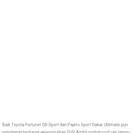
Baik Toyota Fortuner GR Sport dan Pajero Sport Dakar Ultimate pun
mendapat berbagai aksesori khas SUV. Ambil contoh roof rail, lampu