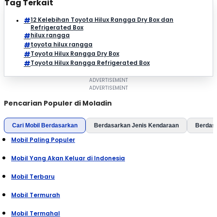
Tag Terkait
12 Kelebihan Toyota Hilux Rangga Dry Box dan
Refrigerated Box
hilux rangga
toyota hilux rangga
Toyota Hilux Rangga Dry Box
Toyota Hilux Rangga Refrigerated Box
Pencarian Populer di Moladin
Cari Mobil Berdasarkan
Berdasarkan Jenis Kendaraan
Berdas
Mobil Paling Populer
Mobil Yang Akan Keluar di Indonesia
Mobil Terbaru
Mobil Termurah
Mobil Termahal