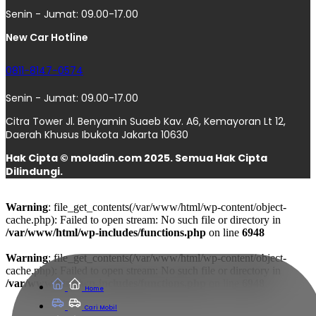
Senin - Jumat: 09.00-17.00
New Car Hotline
0811-8147-0574
Senin - Jumat: 09.00-17.00
Citra Tower Jl. Benyamin Suaeb Kav. A6, Kemayoran Lt 12,
Daerah Khusus Ibukota Jakarta 10630
Hak Cipta © moladin.com 2025. Semua Hak Cipta
Dilindungi.
Warning
: file_get_contents(/var/www/html/wp-content/object-
cache.php): Failed to open stream: No such file or directory in
/var/www/html/wp-includes/functions.php
on line
6948
Warning
: file_get_contents(/var/www/html/wp-content/object-
cache.php): Failed to open stream: No such file or directory in
/var/www/html/wp-includes/functions.php
on line
6948
Home
Cari Mobil