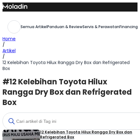
Skip
to
content
Semua Artikel
Panduan & Review
Servis & Perawatan
Financing,
Home
/
Artikel
/
12 Kelebihan Toyota Hilux Rangga Dry Box dan Refrigerated
Box
#12 Kelebihan Toyota Hilux
Rangga Dry Box dan Refrigerated
Box
12 Kelebihan Toyota Hilux Rangga Dry Box dan
Refrigerated Box