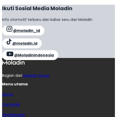
Ikuti Sosial Media Moladin
Info otomotif terbaru dan kabar seru dari Moladin
@moladin_id
@moladin.id
@MoladinIndonesia
Bagian dari
Moladin Group
Menu utama
Home
Cari Mobil
Pembiayaan