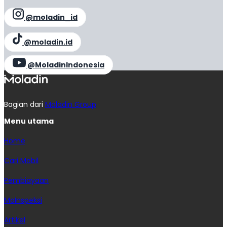
@moladin_id
@moladin.id
@MoladinIndonesia
Bagian dari
Moladin Group
Menu utama
Home
Cari Mobil
Pembiayaan
MoInspeksi
Artikel