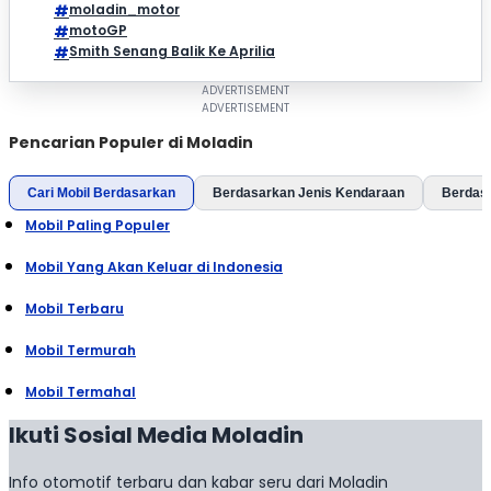
moladin_motor
motoGP
Smith Senang Balik Ke Aprilia
Pencarian Populer di Moladin
Cari Mobil Berdasarkan
Berdasarkan Jenis Kendaraan
Berdas
Mobil Paling Populer
Mobil Yang Akan Keluar di Indonesia
Mobil Terbaru
Mobil Termurah
Mobil Termahal
Ikuti Sosial Media Moladin
Info otomotif terbaru dan kabar seru dari Moladin