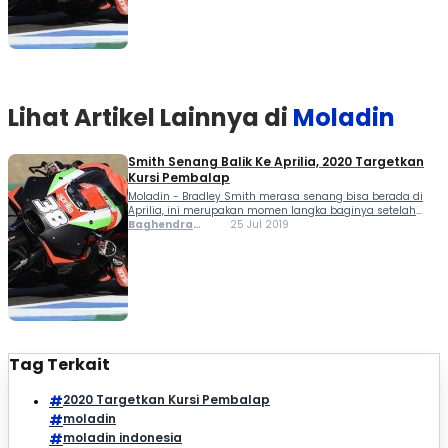
Lihat Artikel Lainnya di
Moladin
Smith Senang Balik Ke Aprilia, 2020 Targetkan
Kursi Pembalap
Moladin - Bradley Smith merasa senang bisa berada di
Aprilia, ini merupakan momen langka baginya setelah
terdepak dari MotoGP. Meski hanya sebatas test rider,
Baghendra
25 Jul 2019
Smith akui tetap senang. Musim ini punya tugas ganda,
Lodra
membantu percepatan pengembangan RS-GP dan juga
sebagai...
Tag Terkait
2020 Targetkan Kursi Pembalap
moladin
moladin indonesia