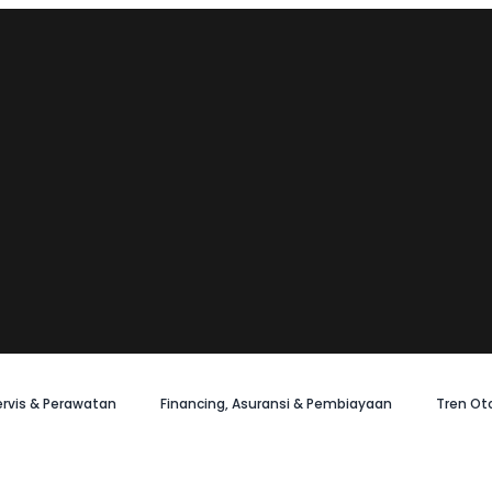
ervis & Perawatan
Financing, Asuransi & Pembiayaan
Tren Ot