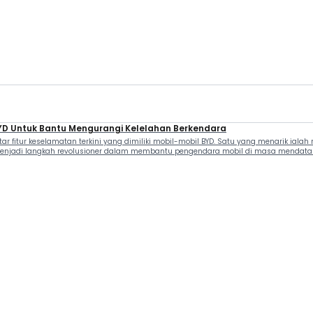
YD Untuk Bantu Mengurangi Kelelahan Berkendara
tar fitur keselamatan terkini yang dimiliki mobil-mobil BYD. Satu yang menarik i
enjadi langkah revolusioner dalam membantu pengendara mobil di masa mendatang. 