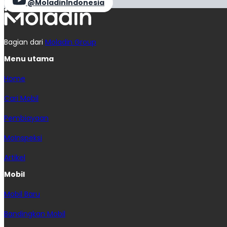
@MoladinIndonesia
Bagian dari
Moladin Group
Menu utama
Home
Cari Mobil
Pembiayaan
MoInspeksi
Artikel
Mobil
Mobil Baru
Bandingkan Mobil