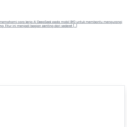
alah memahami cara kerja AI DeepSeek pada mobil BYD untuk membantu mengurangi
Fitur ini menjadi bagian penting dari sederet […]