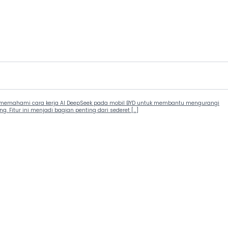
alah memahami cara kerja AI DeepSeek pada mobil BYD untuk membantu mengurangi
Fitur ini menjadi bagian penting dari sederet […]