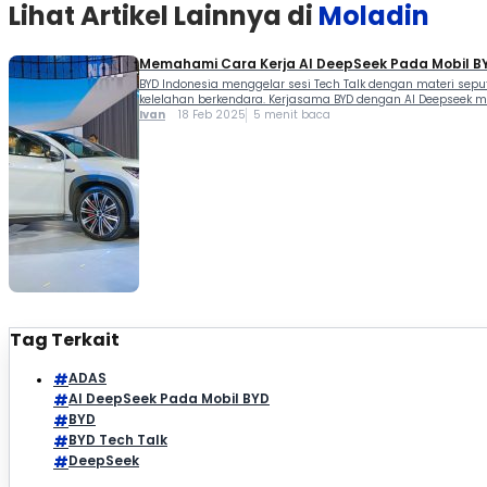
Lihat Artikel Lainnya di
Moladin
Memahami Cara Kerja AI DeepSeek Pada Mobil B
BYD Indonesia menggelar sesi Tech Talk dengan materi sepu
kelelahan berkendara. Kerjasama BYD dengan AI Deepseek m
Ivan
18 Feb 2025
5 menit baca
Tag Terkait
ADAS
AI DeepSeek Pada Mobil BYD
BYD
BYD Tech Talk
DeepSeek