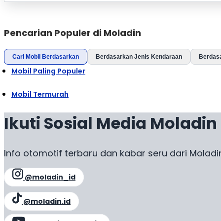
Pencarian Populer di Moladin
Cari Mobil Berdasarkan
Berdasarkan Jenis Kendaraan
Berdas
Mobil Paling Populer
Mobil Termurah
Ikuti Sosial Media Moladin
Info otomotif terbaru dan kabar seru dari Moladi
@moladin_id
@moladin.id