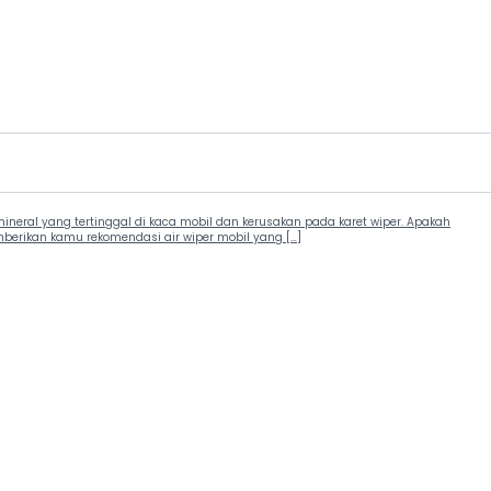
eral yang tertinggal di kaca mobil dan kerusakan pada karet wiper. Apakah
emberikan kamu rekomendasi air wiper mobil yang […]