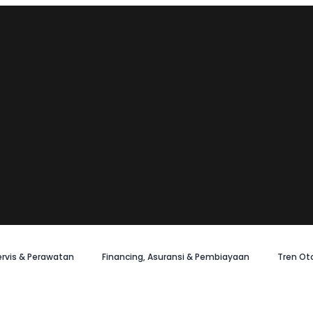
ervis & Perawatan
Financing, Asuransi & Pembiayaan
Tren Ot