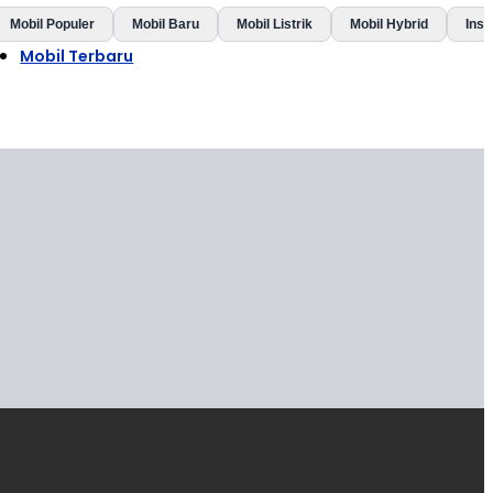
Mobil Populer
Mobil Baru
Mobil Listrik
Mobil Hybrid
Insp
Mobil Terbaru