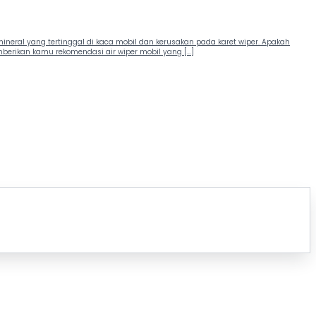
eral yang tertinggal di kaca mobil dan kerusakan pada karet wiper. Apakah
emberikan kamu rekomendasi air wiper mobil yang […]