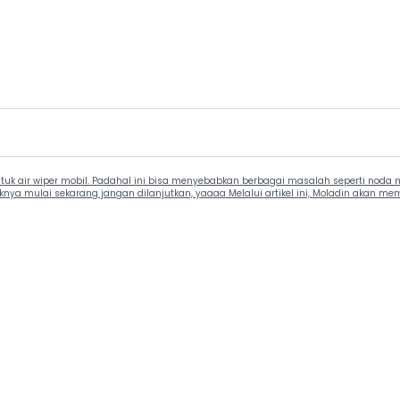
 air wiper mobil. Padahal ini bisa menyebabkan berbagai masalah seperti noda min
knya mulai sekarang jangan dilanjutkan, yaaaa Melalui artikel ini, Moladin akan m