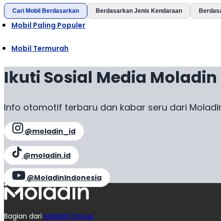
Cari Mobil Berdasarkan
Berdasarkan Jenis Kendaraan
Berdas
Mobil Paling Populer
Mobil Termurah
Ikuti Sosial Media Moladin
Info otomotif terbaru dan kabar seru dari Moladi
@moladin_id
@moladin.id
@MoladinIndonesia
Bagian dari
Moladin Group