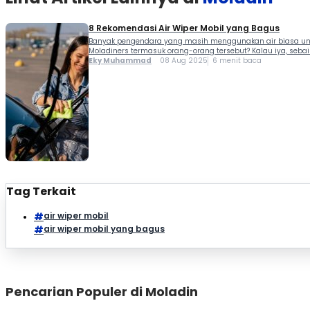
8 Rekomendasi Air Wiper Mobil yang Bagus
Banyak pengendara yang masih menggunakan air biasa untuk
Moladiners termasuk orang-orang tersebut? Kalau iya, sebai
Eky Muhammad
08 Aug 2025
6 menit baca
Tag Terkait
air wiper mobil
air wiper mobil yang bagus
Pencarian Populer di Moladin