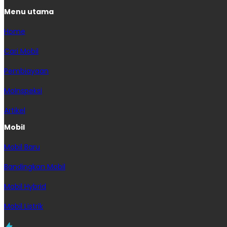
Menu utama
Home
Cari Mobil
Pembiayaan
MoInspeksi
Artikel
Mobil
Mobil Baru
Bandingkan Mobil
Mobil Hybrid
Mobil Listrik