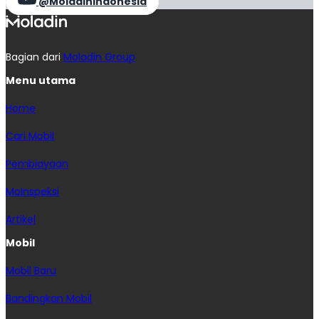
@MoladinIndonesia
Bagian dari
Moladin Group
Menu utama
Home
Cari Mobil
Pembiayaan
MoInspeksi
Artikel
Mobil
Mobil Baru
Bandingkan Mobil