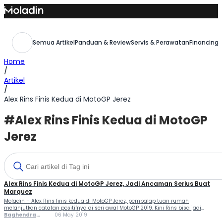
Skip
to
content
Semua Artikel
Panduan & Review
Servis & Perawatan
Financing,
Home
/
Artikel
/
Alex Rins Finis Kedua di MotoGP Jerez
#Alex Rins Finis Kedua di MotoGP
Jerez
Alex Rins Finis Kedua di MotoGP Jerez, Jadi Ancaman Serius Buat
Marquez
Moladin – Alex Rins finis kedua di MotoGP Jerez, pembalap tuan rumah
melanjutkan catatan positifnya di seri awal MotoGP 2019. Kini Rins bisa jadi
ancaman serius buat Marquez dalam perebutan gelar juara dunia musim ini,
Baghendra
06 May 2019
apalagi Rins tak memikul beban sebagai pembalap unggulan. Penampilan Rins
Lodra