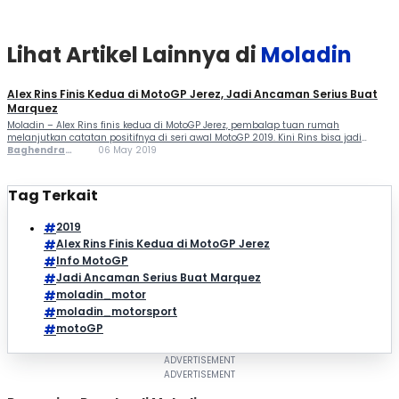
benar-benar mengejutkan banyak orang, usai tampil ganas di MotoGP Amerika,
[…]
Lihat Artikel Lainnya di
Moladin
Alex Rins Finis Kedua di MotoGP Jerez, Jadi Ancaman Serius Buat
Marquez
Moladin – Alex Rins finis kedua di MotoGP Jerez, pembalap tuan rumah
melanjutkan catatan positifnya di seri awal MotoGP 2019. Kini Rins bisa jadi
ancaman serius buat Marquez dalam perebutan gelar juara dunia musim ini,
Baghendra
06 May 2019
apalagi Rins tak memikul beban sebagai pembalap unggulan. Penampilan Rins
Lodra
benar-benar mengejutkan banyak orang, usai tampil ganas di MotoGP Amerika,
[…]
Tag Terkait
2019
Alex Rins Finis Kedua di MotoGP Jerez
Info MotoGP
Jadi Ancaman Serius Buat Marquez
moladin_motor
moladin_motorsport
motoGP