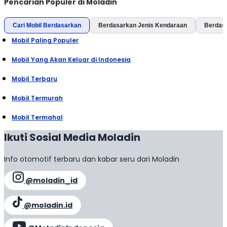
Pencarian Populer di Moladin
Cari Mobil Berdasarkan
Berdasarkan Jenis Kendaraan
Berdas
Mobil Paling Populer
Mobil Yang Akan Keluar di Indonesia
Mobil Terbaru
Mobil Termurah
Mobil Termahal
Ikuti Sosial Media Moladin
Info otomotif terbaru dan kabar seru dari Moladin
@moladin_id
@moladin.id