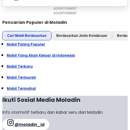
Pencarian Populer di Moladin
Cari Mobil Berdasarkan
Berdasarkan Jenis Kendaraan
Berdas
Mobil Paling Populer
Mobil Yang Akan Keluar di Indonesia
Mobil Terbaru
Mobil Termurah
Mobil Termahal
Ikuti Sosial Media Moladin
Info otomotif terbaru dan kabar seru dari Moladin
@moladin_id