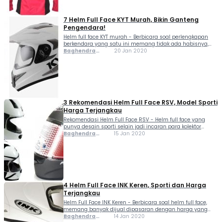
7 Helm Full Face KYT Murah, Bikin Ganteng
Pengendara!
Helm full face KYT murah - Berbicara soal perlengkapan
berkendara yang satu ini memang tidak ada habisnya,
karena selain dipasaran banyak dijual, juga terdapat
Baghendra
20 Jan 2020
banyak pilihan dari yang harganya murah sampai maha.
Lodra
Kali ini kita mau membahas helm full face...
3 Rekomendasi Helm Full Face RSV, Model Sporti
Harga Terjangkau
Rekomendasi Helm Full Face RSV - Helm full face yang
punya desain sporti selain jadi incaran para kolektor
biasanya juga jadi pilihan bagi mereka yang sering
Baghendra
15 Jan 2020
menggunakan sepeda motor setiap harinya untuk
Lodra
menjalankan aktifitasnya. RSV merupakan salah satu
merek lokal...
4 Helm Full Face INK Keren, Sporti dan Harga
Terjangkau
Helm Full Face INK Keren - Berbicara soal helm full face,
memang banyak dijual dipasaran dengan harga yang
terjangkau. Tapi dari semua itu, tidak banyak yang
Baghendra
14 Jan 2020