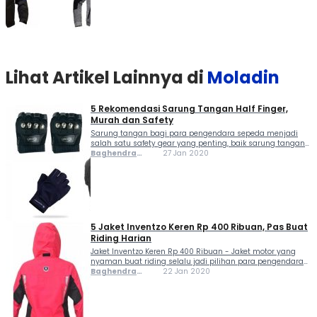
Lihat Artikel Lainnya di
Moladin
5 Rekomendasi Sarung Tangan Half Finger,
Murah dan Safety
Sarung tangan bagi para pengendara sepeda menjadi
salah satu safety gear yang penting, baik sarung tangan
full finger atau half finger tetap kami rekomendasi untuk
Baghendra
27 Jan 2020
digunakan. Selain bisa mengurangi risiko cedera saat
Lodra
kecelakaan, juga sebagai pelindung tangan dari
panasnya terik sinar...
5 Jaket Inventzo Keren Rp 400 Ribuan, Pas Buat
Riding Harian
Jaket Inventzo Keren Rp 400 Ribuan - Jaket motor yang
nyaman buat riding selalu jadi pilihan para pengendara
sepeda motor, maklum saja karena iklim tropis di
Baghendra
22 Jan 2020
Indonesia seringkali membuat para pengendara
Lodra
kegerahan saat sedang berkendara. Nah, mungkin ini bisa
jadi...