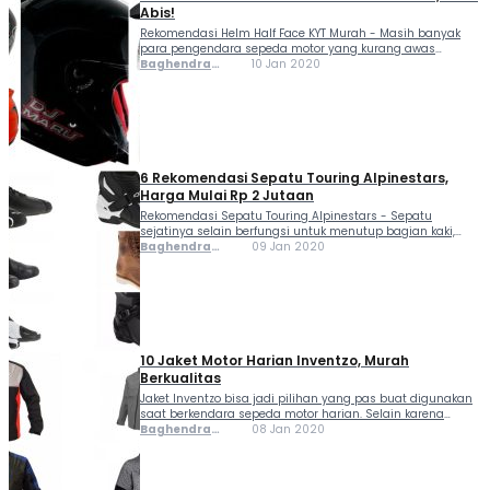
Abis!
Rekomendasi Helm Half Face KYT Murah - Masih banyak
para pengendara sepeda motor yang kurang awas
terhadap keselamatan berkendara, salah satunya dengan
Baghendra
10 Jan 2020
tidak menggunakan helm. Salah satu yang menjadi
Lodra
alasan, dikarenakan harga helm yang mahal. Tapi tunggu
dulu, ternyata harga...
6 Rekomendasi Sepatu Touring Alpinestars,
Harga Mulai Rp 2 Jutaan
Rekomendasi Sepatu Touring Alpinestars - Sepatu
sejatinya selain berfungsi untuk menutup bagian kaki,
selain itu juga berfungsi sebagai alat pelindung supaya
Baghendra
09 Jan 2020
kaki tidak mengalami cedera saat menggunakan sepeda
Lodra
motor. Salah satu yang bisa jadi rekomendasi adalah
Alpinestars, cocok digunakan buat...
10 Jaket Motor Harian Inventzo, Murah
Berkualitas
Jaket Inventzo bisa jadi pilihan yang pas buat digunakan
saat berkendara sepeda motor harian. Selain karena
modelnya yang stylish harganya juga terjangkau, selain
Baghendra
08 Jan 2020
itu sudah dilengkapi dengan fitur yang bisa bikin
Lodra
pengendara jadi semakin nyaman. Jaket motor Inventzo
selain bisa...