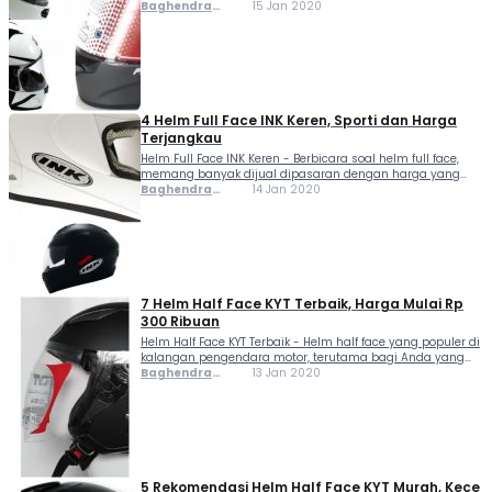
biasanya juga jadi pilihan bagi mereka yang sering
Baghendra
15 Jan 2020
menggunakan sepeda motor setiap harinya untuk
Lodra
menjalankan aktifitasnya. RSV merupakan salah satu
merek lokal...
4 Helm Full Face INK Keren, Sporti dan Harga
Terjangkau
Helm Full Face INK Keren - Berbicara soal helm full face,
memang banyak dijual dipasaran dengan harga yang
terjangkau. Tapi dari semua itu, tidak banyak yang
Baghendra
14 Jan 2020
tawarkan desain keren dan punya fitur yang menunjang
Lodra
keselamatan dan keamanan saat digunakan. Buat...
7 Helm Half Face KYT Terbaik, Harga Mulai Rp
300 Ribuan
Helm Half Face KYT Terbaik - Helm half face yang populer di
kalangan pengendara motor, terutama bagi Anda yang
mencari helm 300 ribuan berkualitas. Maklum saja, helm
Baghendra
13 Jan 2020
model ini memberikan kepraktisan, kenyamanan dan
Lodra
tetap memperhatikan keselamatan meski bagian dagu
tak...
5 Rekomendasi Helm Half Face KYT Murah, Kece