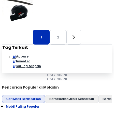
tawarkan desain keren dan punya fitur yang menunjang
Lodra
keselamatan dan keamanan saat digunakan. Buat...
1
2
Tag Terkait
Apparel
Inventzo
sarung tangan
Pencarian Populer di Moladin
Cari Mobil Berdasarkan
Berdasarkan Jenis Kendaraan
Berdas
Mobil Paling Populer