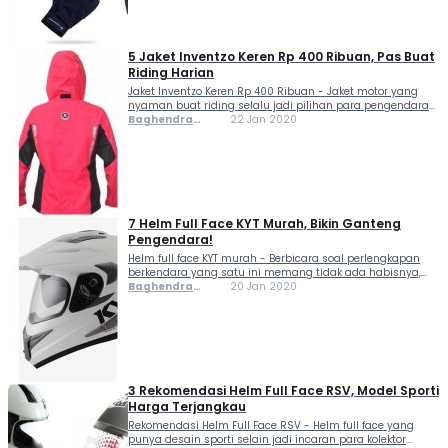
5 Jaket Inventzo Keren Rp 400 Ribuan, Pas Buat
Riding Harian
Jaket Inventzo Keren Rp 400 Ribuan - Jaket motor yang
nyaman buat riding selalu jadi pilihan para pengendara
sepeda motor, maklum saja karena iklim tropis di
Baghendra
22 Jan 2020
Indonesia seringkali membuat para pengendara
Lodra
kegerahan saat sedang berkendara. Nah, mungkin ini bisa
jadi...
7 Helm Full Face KYT Murah, Bikin Ganteng
Pengendara!
Helm full face KYT murah - Berbicara soal perlengkapan
berkendara yang satu ini memang tidak ada habisnya,
karena selain dipasaran banyak dijual, juga terdapat
Baghendra
20 Jan 2020
banyak pilihan dari yang harganya murah sampai maha.
Lodra
Kali ini kita mau membahas helm full face...
3 Rekomendasi Helm Full Face RSV, Model Sporti
Harga Terjangkau
Rekomendasi Helm Full Face RSV - Helm full face yang
punya desain sporti selain jadi incaran para kolektor