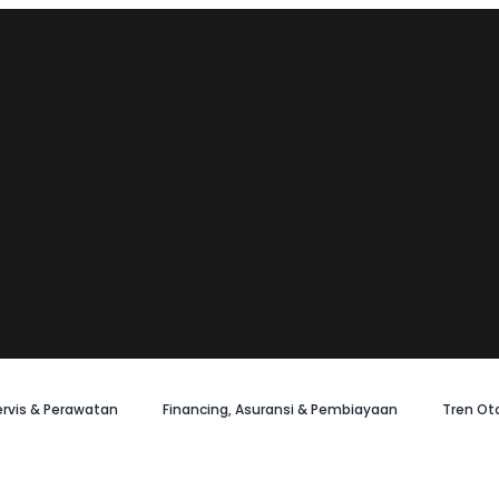
ervis & Perawatan
Financing, Asuransi & Pembiayaan
Tren Ot