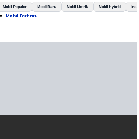
Mobil Populer
Mobil Baru
Mobil Listrik
Mobil Hybrid
Insp
Mobil Terbaru