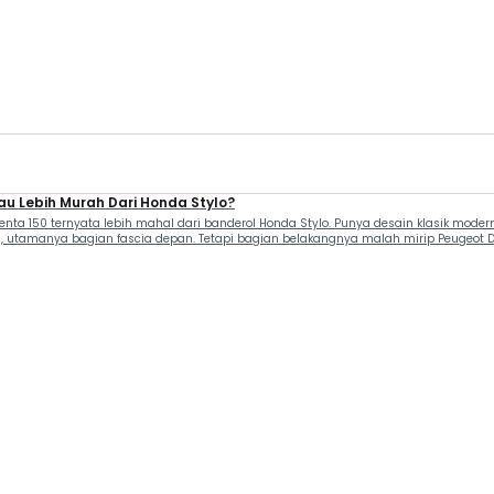
au Lebih Murah Dari Honda Stylo?
ta 150 ternyata lebih mahal dari banderol Honda Stylo. Punya desain klasik modern, 
a, utamanya bagian fascia depan. Tetapi bagian belakangnya malah mirip Peugeot Dj