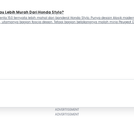
au Lebih Murah Dari Honda Stylo?
ta 150 ternyata lebih mahal dari banderol Honda Stylo. Punya desain klasik modern, 
a, utamanya bagian fascia depan. Tetapi bagian belakangnya malah mirip Peugeot Dj