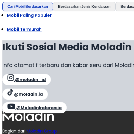
Cari Mobil Berdasarkan
Berdasarkan Jenis Kendaraan
Berdas
Mobil Paling Populer
Mobil Termurah
Ikuti Sosial Media Moladin
Info otomotif terbaru dan kabar seru dari Moladi
@moladin_id
@moladin.id
@MoladinIndonesia
Bagian dari
Moladin Group