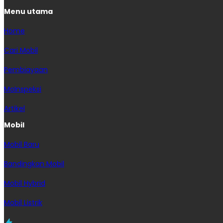
Menu utama
Home
Cari Mobil
Pembiayaan
MoInspeksi
Artikel
Mobil
Mobil Baru
Bandingkan Mobil
Mobil Hybrid
Mobil Listrik