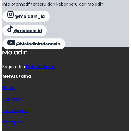
Info otomotif terbaru dan kabar seru dari Moladin
@moladin_id
@moladin.id
@MoladinIndonesia
Bagian dari
Moladin Group
Menu utama
Home
Cari Mobil
Pembiayaan
MoInspeksi