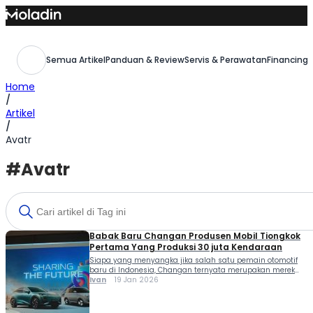
Skip
to
content
Semua Artikel
Panduan & Review
Servis & Perawatan
Financing,
Home
/
Artikel
/
Avatr
#Avatr
Babak Baru Changan Produsen Mobil Tiongkok
Pertama Yang Produksi 30 juta Kendaraan
Siapa yang menyangka jika salah satu pemain otomotif
baru di Indonesia, Changan ternyata merupakan merek
kawakan. Hal ini dibuktikan dengan torehan produksi mobil
Ivan
19 Jan 2026
ke 30 juta unit Changan sejak pertama kali masuk ke
industri otomotif tahun 1983. Di usia hampir 4 dekade,
Changan menjadi produsen mobil independen Tiongkok