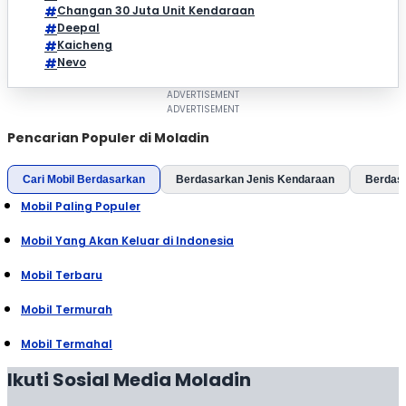
Changan 30 Juta Unit Kendaraan
Deepal
Kaicheng
Nevo
Pencarian Populer di Moladin
Cari Mobil Berdasarkan
Berdasarkan Jenis Kendaraan
Berdas
Mobil Paling Populer
Mobil Yang Akan Keluar di Indonesia
Mobil Terbaru
Mobil Termurah
Mobil Termahal
Ikuti Sosial Media Moladin