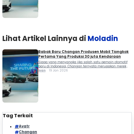
pertama yang mencapai tonggak produksi 30 juta […]
Lihat Artikel Lainnya di
Moladin
Babak Baru Changan Produsen Mobil Tiongkok
Pertama Yang Produksi 30 juta Kendaraan
Siapa yang menyangka jika salah satu pemain otomotif
baru di Indonesia, Changan ternyata merupakan merek
kawakan. Hal ini dibuktikan dengan torehan produksi mobil
Ivan
19 Jan 2026
ke 30 juta unit Changan sejak pertama kali masuk ke
industri otomotif tahun 1983. Di usia hampir 4 dekade,
Changan menjadi produsen mobil independen Tiongkok
pertama yang mencapai tonggak produksi 30 juta […]
Tag Terkait
Avatr
Changan