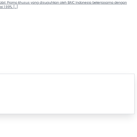
mobil. Promo khusus yang disuguhkan oleh BAIC Indonesia bekerjasama dengan
 1.99%. […]