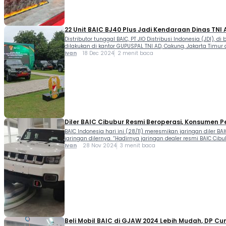
22 Unit BAIC BJ40 Plus Jadi Kendaraan Dinas TNI 
Distributor tunggal BAIC, PT JIO Distribusi Indonesia (JDI)
dilakukan di kantor GUPUSPAL TNI AD, Cakung, Jakarta Timur 
Ivan
18 Dec 2024
2 menit baca
Diler BAIC Cibubur Resmi Beroperasi, Konsumen P
BAIC Indonesia hari ini (28/11) meresmikan jaringan diler BA
jaringan dilernya. “Hadirnya jaringan dealer resmi BAIC C
Ivan
28 Nov 2024
3 menit baca
Beli Mobil BAIC di GJAW 2024 Lebih Mudah, DP Cu