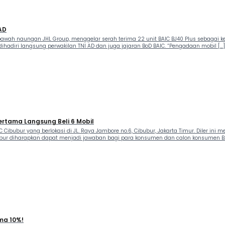
AD
, di bawah naungan JHL Group, menggelar serah terima 22 unit BAIC BJ40 Plus sebaga
dihadiri langsung perwakilan TNI AD dan juga jajaran BoD BAIC. “Pengadaan mobil […]
ertama Langsung Beli 6 Mobil
IC Cibubur yang berlokasi di JL. Raya Jambore no.6, Cibubur, Jakarta Timur. Diler in
ibubur diharapkan dapat menjadi jawaban bagi para konsumen dan calon konsumen BA
ma 10%!