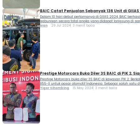
BAIC Catat Penjualan Sebanyak 136 Unit di GIIAS
Dalam 10 hari debut pertamanya di GIIAS 2024, BAIC berhasi
gabungan secara total angka yang didapat langsung di pame
Ivan
29 Jul 2024
3 menit baca
Prestige Motorcars Buka Diler 3S BAIC di PIK 2, Si
Prestige Motorcars buka diler 3S BAIC di kawasan PIK 2. Ber
X55-II untuk pasar otomotif Indonesia. Sebagai salah satu 
Tigor Sihombing
15 May 2024
3 menit baca