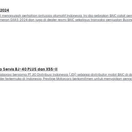
 2024
l menggugah perhatian antusias otomotif Indonesia. Ini dia gebrakan BAIC catat pen
ran GIIAS 2024 dan juga di dealer resmi BAIC sekaligus transaksi penjualan Busine
ap Servis BJ-40 PLUS dan X55-II
kolaborasi bersama PT JIO Distribusi Indonesia (JDI) sebagai distributor mobil BAIC 
diler terkemuka di Indonesia, Prestige Motorcars berkomitmen untuk menyajikan pen