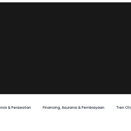
ervis & Perawatan
Financing, Asuransi & Pembiayaan
Tren Ot