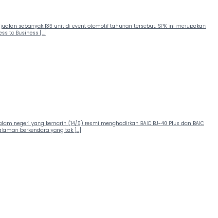
jualan sebanyak 136 unit di event otomotif tahunan tersebut. SPK ini merupakan
ss to Business […]
di dalam negeri yang kemarin (14/5) resmi menghadirkan BAIC BJ-40 Plus dan BAIC
galaman berkendara yang tak […]