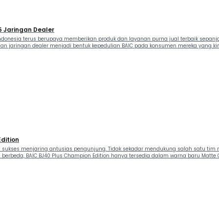
 Jaringan Dealer
 Indonesia terus berupaya memberikan produk dan layanan purna jual terbaik sepa
jaringan dealer menjadi bentuk kepedulian BAIC pada konsumen mereka yang kini s
dition
sukses menjaring antusias pengunjung. Tidak sekadar mendukung salah satu tim mot
 berbeda, BAIC BJ40 Plus Champion Edition hanya tersedia dalam warna baru Matte 