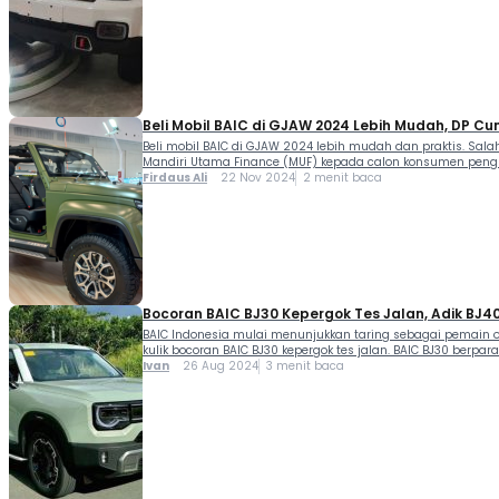
Beli Mobil BAIC di GJAW 2024 Lebih Mudah, DP Cu
Beli mobil BAIC di GJAW 2024 lebih mudah dan praktis. Sa
Mandiri Utama Finance (MUF) kepada calon konsumen pengu
Firdaus Ali
22 Nov 2024
2 menit baca
Bocoran BAIC BJ30 Kepergok Tes Jalan, Adik BJ40
BAIC Indonesia mulai menunjukkan taring sebagai pemain oto
kulik bocoran BAIC BJ30 kepergok tes jalan. BAIC BJ30 berpara
Ivan
26 Aug 2024
3 menit baca