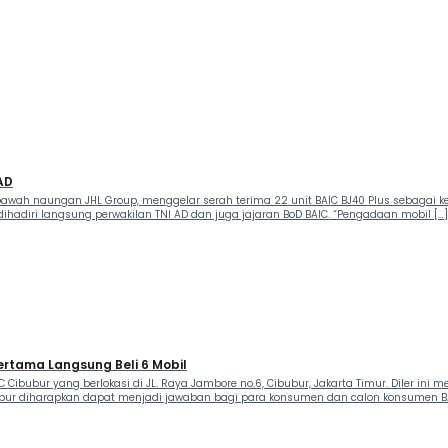
AD
, di bawah naungan JHL Group, menggelar serah terima 22 unit BAIC BJ40 Plus sebaga
dihadiri langsung perwakilan TNI AD dan juga jajaran BoD BAIC. “Pengadaan mobil […]
ertama Langsung Beli 6 Mobil
IC Cibubur yang berlokasi di JL. Raya Jambore no.6, Cibubur, Jakarta Timur. Diler in
ibubur diharapkan dapat menjadi jawaban bagi para konsumen dan calon konsumen BA