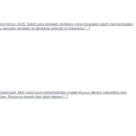
njang tahun 2025. Salah satu langkah strategis yang disiapkan ialah memantapkan
emakin tersebar di berbagai wilayah di Indonesia. […]
orsport, BAIC juga turut menghadirkan model khusus. Berikut spesifikasi dan
Grey. Parasnya gagah dan lebih elegan […]