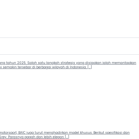
njang tahun 2025. Salah satu langkah strategis yang disiapkan ialah memantapkan
emakin tersebar di berbagai wilayah di Indonesia. […]
orsport, BAIC juga turut menghadirkan model khusus. Berikut spesifikasi dan
Grey. Parasnya gagah dan lebih elegan […]