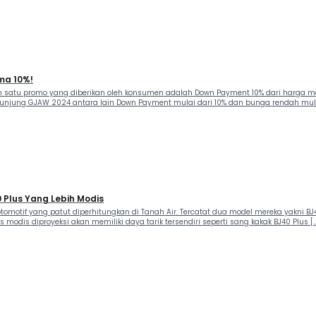
ma 10%!
lah satu promo yang diberikan oleh konsumen adalah Down Payment 10% dari harga 
njung GJAW 2024 antara lain Down Payment mulai dari 10% dan bunga rendah mulai
 Plus Yang Lebih Modis
motif yang patut diperhitungkan di Tanah Air. Tercatat dua model mereka yakni BJ4
s modis diproyeksi akan memiliki daya tarik tersendiri seperti sang kakak BJ40 Plus [