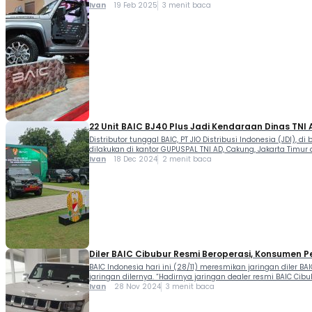
Ivan
19 Feb 2025
3 menit baca
22 Unit BAIC BJ40 Plus Jadi Kendaraan Dinas TNI 
Distributor tunggal BAIC, PT JIO Distribusi Indonesia (JDI)
dilakukan di kantor GUPUSPAL TNI AD, Cakung, Jakarta Timur 
Ivan
18 Dec 2024
2 menit baca
Diler BAIC Cibubur Resmi Beroperasi, Konsumen P
BAIC Indonesia hari ini (28/11) meresmikan jaringan diler BA
jaringan dilernya. “Hadirnya jaringan dealer resmi BAIC C
Ivan
28 Nov 2024
3 menit baca