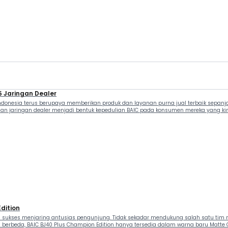
 Jaringan Dealer
 Indonesia terus berupaya memberikan produk dan layanan purna jual terbaik sepa
jaringan dealer menjadi bentuk kepedulian BAIC pada konsumen mereka yang kini s
dition
sukses menjaring antusias pengunjung. Tidak sekadar mendukung salah satu tim mot
 berbeda, BAIC BJ40 Plus Champion Edition hanya tersedia dalam warna baru Matte 