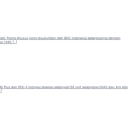
mobil. Promo khusus yang disuguhkan oleh BAIC Indonesia bekerjasama dengan
 1.99%. […]
0 Plus dan X55-II mampu diserap sebanyak 136 unit sepanjang GIIAS lalu. Kini kita
…]