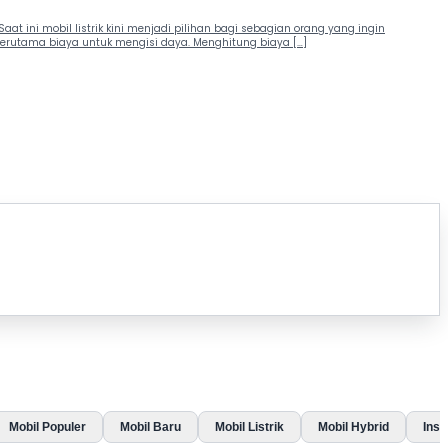
aat ini mobil listrik kini menjadi pilihan bagi sebagian orang yang ingin
terutama biaya untuk mengisi daya. Menghitung biaya […]
Mobil Populer
Mobil Baru
Mobil Listrik
Mobil Hybrid
Insp