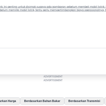
trik. Ini penting untuk disimak supaya ada gambaran sebelum membeli mobil listrik. S
lum memiliki mobil listrik, tentu perlu mempertimbangkan biaya operasionalnya, 
arkan Harga
Berdasarkan Bahan Bakar
Berdasarkan Transmisi