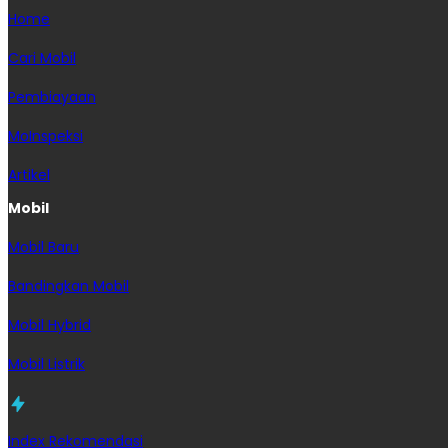
Home
Cari Mobil
Pembiayaan
MoInspeksi
Artikel
Mobil
Mobil Baru
Bandingkan Mobil
Mobil Hybrid
Mobil Listrik
Index Rekomendasi