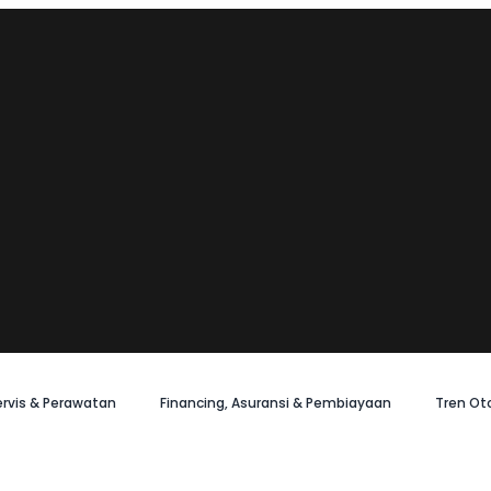
ervis & Perawatan
Financing, Asuransi & Pembiayaan
Tren Ot