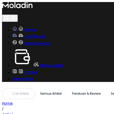
Skip
to
content
Home
Cari Mobil
Pembiayaan
MoInspeksi
Artikel
Sewa Milik
Cari Artikel
Semua Artikel
Panduan & Review
S
Home
/