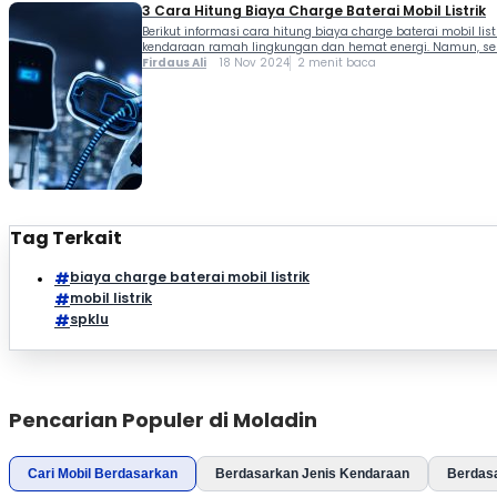
3 Cara Hitung Biaya Charge Baterai Mobil Listrik
Berikut informasi cara hitung biaya charge baterai mobil lis
kendaraan ramah lingkungan dan hemat energi. Namun, sebe
Firdaus Ali
18 Nov 2024
2 menit baca
Tag Terkait
biaya charge baterai mobil listrik
mobil listrik
spklu
Pencarian Populer di Moladin
Cari Mobil Berdasarkan
Berdasarkan Jenis Kendaraan
Berdas