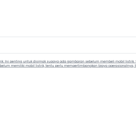
trik. Ini penting untuk disimak supaya ada gambaran sebelum membeli mobil listrik. S
lum memiliki mobil listrik, tentu perlu mempertimbangkan biaya operasionalnya, 