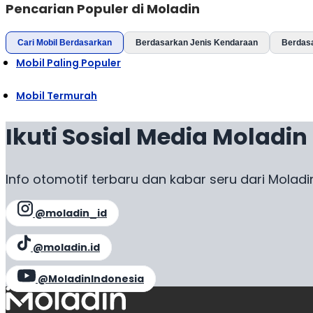
Pencarian Populer di Moladin
Cari Mobil Berdasarkan
Berdasarkan Jenis Kendaraan
Berdas
Mobil Paling Populer
Mobil Termurah
Ikuti Sosial Media Moladin
Info otomotif terbaru dan kabar seru dari Moladi
@moladin_id
@moladin.id
@MoladinIndonesia