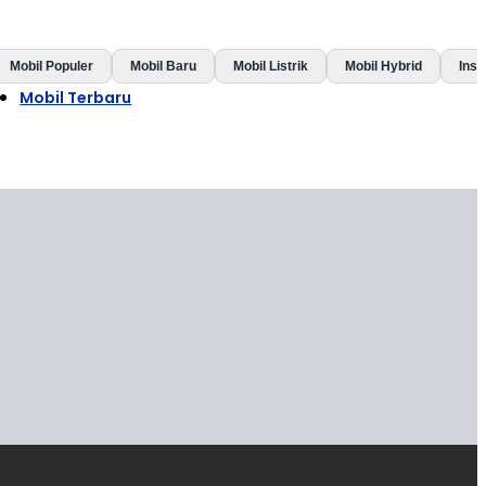
Mobil Populer
Mobil Baru
Mobil Listrik
Mobil Hybrid
Insp
Mobil Terbaru