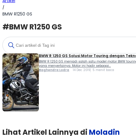
Artikel
/
BMW R1250 GS
#BMW R1250 GS
BMW R 1250 GS Solusi Motor Touring dengan Tekn
BMW R 1250 GS menjadi salah satu model motor BMW touring
yang menyertainya. Motor ini hadir sebagai...
Baghendra Lodra
14 Dec 2019
5 menit baca
Lihat Artikel Lainnya di
Moladin