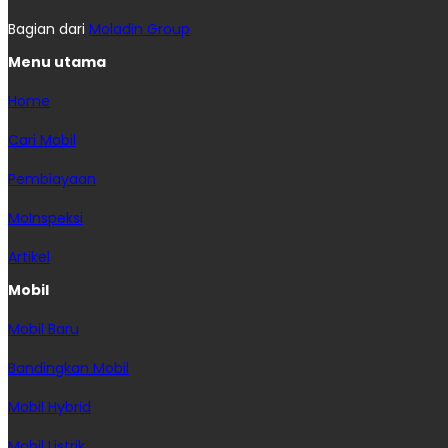
Bagian dari
Moladin Group
Menu utama
Home
Cari Mobil
Pembiayaan
MoInspeksi
Artikel
Mobil
Mobil Baru
Bandingkan Mobil
Mobil Hybrid
Mobil Listrik