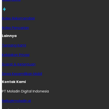
Index Rekomendasi
Index Pencarian
Lainnya
Tentang Kami
Kebijakan Privasi
Syarat & Ketentuan
Sewa Kepemilikan Mobil
Kontak Kami
PT Moladin Digital Indonesia
hello@moladin.ai