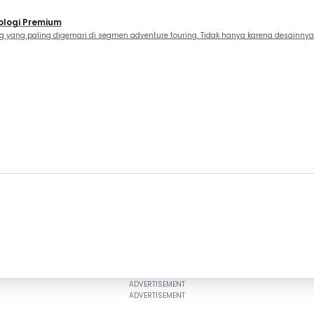
ologi Premium
 yang paling digemari di segmen adventure touring. Tidak hanya karena desainnya 