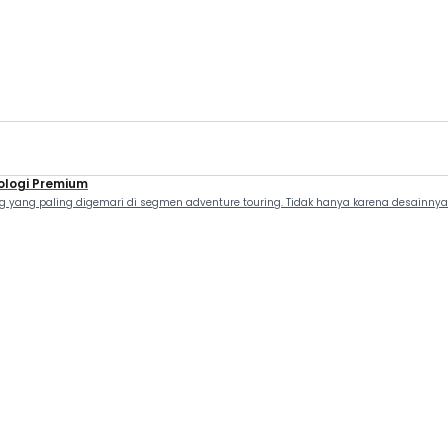
ologi Premium
 yang paling digemari di segmen adventure touring. Tidak hanya karena desainnya 