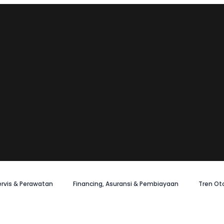
ervis & Perawatan
Financing, Asuransi & Pembiayaan
Tren Ot