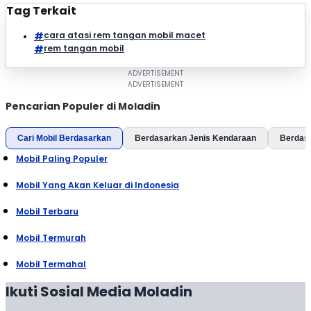
Tag Terkait
cara atasi rem tangan mobil macet
rem tangan mobil
Pencarian Populer di Moladin
Cari Mobil Berdasarkan
Berdasarkan Jenis Kendaraan
Berdas
Mobil Paling Populer
Mobil Yang Akan Keluar di Indonesia
Mobil Terbaru
Mobil Termurah
Mobil Termahal
Ikuti Sosial Media Moladin