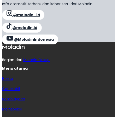
Info otomotif terbaru dan kabar seru dari Moladin
@moladin_id
@moladin.id
@MoladinIndonesia
Bagian dari
Moladin Group
Menu utama
Home
Cari Mobil
Pembiayaan
MoInspeksi