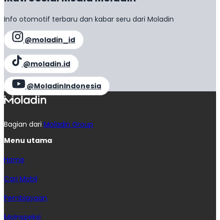
Info otomotif terbaru dan kabar seru dari Moladin
@moladin_id
@moladin.id
@MoladinIndonesia
Bagian dari
Moladin Group
Menu utama
Home
Cari Mobil
Pembiayaan
MoInspeksi