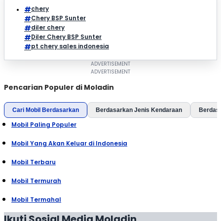
chery
Chery BSP Sunter
diler chery
Diler Chery BSP Sunter
pt chery sales indonesia
Pencarian Populer di Moladin
Cari Mobil Berdasarkan
Berdasarkan Jenis Kendaraan
Berdas
Mobil Paling Populer
Mobil Yang Akan Keluar di Indonesia
Mobil Terbaru
Mobil Termurah
Mobil Termahal
Ikuti Sosial Media Moladin