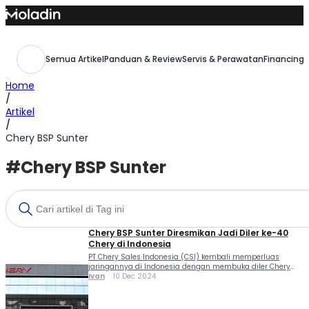
Skip
to
content
Semua Artikel
Panduan & Review
Servis & Perawatan
Financing,
Home
/
Artikel
/
Chery BSP Sunter
#Chery BSP Sunter
Chery BSP Sunter Diresmikan Jadi Diler ke-40
Chery di Indonesia
PT Chery Sales Indonesia (CSI) kembali memperluas
jaringannya di Indonesia dengan membuka diler Chery
BSP Sunter yang berlokasi di Jalan Danau Sunter Barat Blok
Ivan
10 Dec 2024
A4 No 6, Sunter Agung, Kecamatan Tanjung Priok, Jakarta
Utara. Chery BSP Sunter dibangun sebagai hadil kolaborasi
strategis dengan PT Bina Sarana Pradipta (BSP), dan