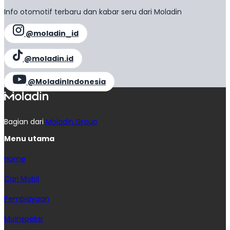
Info otomotif terbaru dan kabar seru dari Moladin
@moladin_id
@moladin.id
@MoladinIndonesia
Bagian dari
Moladin Group
Menu utama
Home
Cari Mobil
Pembiayaan
MoInspeksi