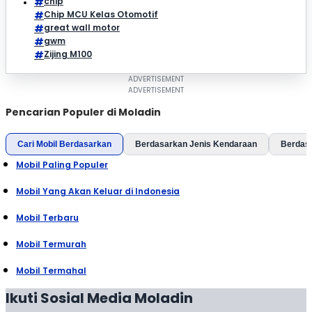
chip
Chip MCU Kelas Otomotif
great wall motor
gwm
Zijing M100
Pencarian Populer di Moladin
Cari Mobil Berdasarkan
Berdasarkan Jenis Kendaraan
Berdas
Mobil Paling Populer
Mobil Yang Akan Keluar di Indonesia
Mobil Terbaru
Mobil Termurah
Mobil Termahal
Ikuti Sosial Media Moladin