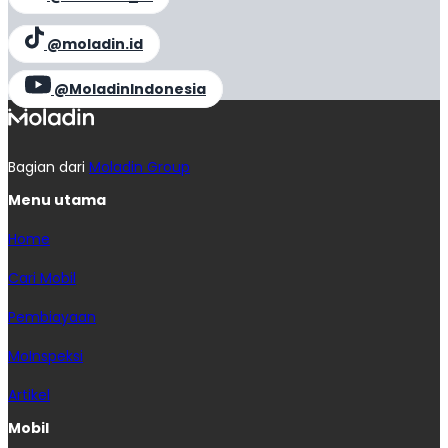
@moladin.id
@MoladinIndonesia
Bagian dari
Moladin Group
Menu utama
Home
Cari Mobil
Pembiayaan
MoInspeksi
Artikel
Mobil