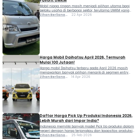
Favorit UMKM
Mobil niaga ringan masih menjadi pilihan utama bagi
pelaku usaha di berbagai sektor, terutama UMKM yang
membutuhkan kendaraan operasional yang praktis dan
Zihan Berliana
22 Apr 2026
tahan banting. Salah satu model yang paling banyak
Ram Ghani
digunakan adalah Daihatsu Gran Max karena dikenal
fungsional, mudah dirawat, dan biaya operasionalnya
relatif rendah. Di pasar mobil bekas, Gran Max tetap
memiliki permintaan yang […]
Harga Mobil Daihatsu April 2026, Termurah
Mulai 100 Jutaan!
Harga mobil Daihatsu terbaru pada April 2026 masih
menawarkan banyak pilihan menarik di segmen entry
level. Dengan banderol mulai Rp100 jutaan, berbagai
Zihan Berliana
14 Apr 2026
model tetap menjadi opsi terjangkau bagi kamu yang
Ram Ghani
mencari mobil baru dengan harga kompetitif. Mulai dari
LCGC hingga MPV dan SUV, Daihatsu menghadirkan
beragam tipe dan varian yang bisa disesuaikan dengan
kebutuhan harian […]
Daftar Harga Pick Up Produksi Indonesia 2026,
Lebih Murah dari Impor India?
Indonesia memiliki banyak model Pick Up produksi dalam
negeri dengan harga terjangkau dan kapasitas produksi
besar. Sejumlah pabrikan bahkan telah lama menjadikan
Zihan Berliana
25 Feb 2026