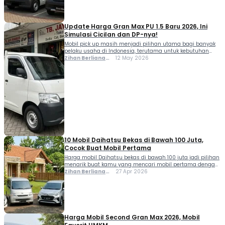
usaha kecil hingga distribusi barang skala […]
Update Harga Gran Max PU 1.5 Baru 2026, Ini
Simulasi Cicilan dan DP-nya!
Mobil pick up masih menjadi pilihan utama bagi banyak
pelaku usaha di Indonesia, terutama untuk kebutuhan
distribusi barang harian. Salah satu model yang tetap
Zihan Berliana
12 May 2026
diminati hingga sekarang adalah Daihatsu Gran Max Pick
Ram Ghani
Up 1.5 karena dikenal punya bak luas, mesin cukup
bertenaga, dan biaya perawatan yang relatif terjangkau. Di
tahun 2026, harga Gran Max PU […]
10 Mobil Daihatsu Bekas di Bawah 100 Juta,
Cocok Buat Mobil Pertama
Harga mobil Daihatsu bekas di bawah 100 juta jadi pilihan
menarik buat kamu yang mencari mobil pertama dengan
budget terbatas. Banyak opsi LCGC dan MPV yang masih
Zihan Berliana
27 Apr 2026
irit, bandel, serta mudah dalam perawatan. Mulai dari
Ram Ghani
Daihatsu Ayla, Xenia, hingga Sigra, semuanya masih
banyak tersedia di pasar mobil bekas dengan harga mulai
Rp60 jutaan hingga Rp100 […]
Harga Mobil Second Gran Max 2026, Mobil