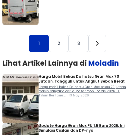
1
2
3
Lihat Artikel Lainnya di
Moladin
Harga Mobil Bekas Daihatsu Gran Max 70
Jutaan, Tangguh untuk Angkut Beban Berat
Harga mobil bekas Daihatsu Gran Max bekas 70 jutaan
masih banyak dicari di pasar mobil bekas 2026. Di
rentang harga ini, Gran Max sering dipilih sebagai
Zihan Berliana
13 May 2026
kendaraan operasional karena daya angkutnya besar dan
Ram Ghani
ketahanannya sudah teruji untuk pemakaian harian. Di
sisi lain, mobil ini juga kerap digunakan untuk kebutuhan
usaha kecil hingga distribusi barang skala […]
Update Harga Gran Max PU 1.5 Baru 2026, Ini
Simulasi Cicilan dan DP-nya!