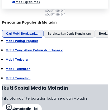
mobil gran max
Pencarian Populer di Moladin
Cari Mobil Berdasarkan
Berdasarkan Jenis Kendaraan
Berdas
Mobil Paling Populer
Mobil Yang Akan Keluar di Indonesia
Mobil Terbaru
Mobil Termurah
Mobil Termahal
Ikuti Sosial Media Moladin
Info otomotif terbaru dan kabar seru dari Moladin
@moladin_id