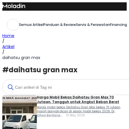
Skip
to
content
Semua Artikel
Panduan & Review
Servis & Perawatan
Financing,
Home
/
Artikel
/
daihatsu gran max
#daihatsu gran max
Harga Mobil Bekas Daihatsu Gran Max 70
Jutaan, Tangguh untuk Angkut Beban Berat
Harga mobil bekas Daihatsu Gran Max bekas 70 jutaan
masih banyak dicari di pasar mobil bekas 2026. Di
rentang harga ini, Gran Max sering dipilih sebagai
Zihan Berliana
13 May 2026
kendaraan operasional karena daya angkutnya besar dan
Ram Ghani
ketahanannya sudah teruji untuk pemakaian harian. Di
sisi lain, mobil ini juga kerap digunakan untuk kebutuhan