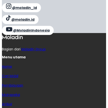
@moladin_id
@moladin.id
@MoladinIndonesia
Bagian dari
Moladin Group
Menu utama
Home
Cari Mobil
Pembiayaan
MoInspeksi
Artikel