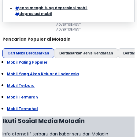
cara menghitung depresiasi mobil
depresiasi mobil
Pencarian Populer di Moladin
Cari Mobil Berdasarkan
Berdasarkan Jenis Kendaraan
Berdas
Mobil Paling Populer
Mobil Yang Akan Keluar di Indonesia
Mobil Terbaru
Mobil Termurah
Mobil Termahal
Ikuti Sosial Media Moladin
Info otomotif terbaru dan kabar seru dari Moladin