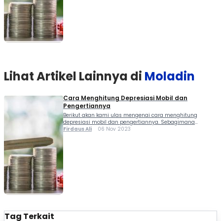
akan...
Lihat Artikel Lainnya di
Moladin
Cara Menghitung Depresiasi Mobil dan
Pengertiannya
Berikut akan kami ulas mengenai cara menghitung
depresiasi mobil dan pengertiannya. Sebagimana
diketahui bahwa setiap kendaraan akan menglamai
Firdaus Ali
06 Nov 2023
depresiasi alias penurunan harga saat dijual kembali.
Bagi sebagian masyarakat di Indonesia, nilai depresiasi
mobil menjadi salah satu pertimbangan saat mereka
akan...
Tag Terkait