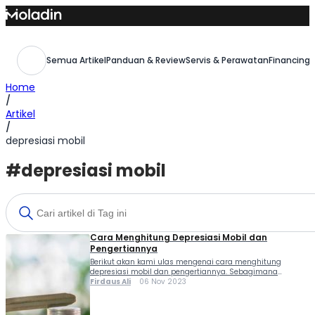
Skip
to
content
Semua Artikel
Panduan & Review
Servis & Perawatan
Financing,
Home
/
Artikel
/
depresiasi mobil
#depresiasi mobil
Cara Menghitung Depresiasi Mobil dan
Pengertiannya
Berikut akan kami ulas mengenai cara menghitung
depresiasi mobil dan pengertiannya. Sebagimana
diketahui bahwa setiap kendaraan akan menglamai
Firdaus Ali
06 Nov 2023
depresiasi alias penurunan harga saat dijual kembali.
Bagi sebagian masyarakat di Indonesia, nilai depresiasi
mobil menjadi salah satu pertimbangan saat mereka