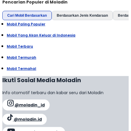
Pencarian Populer di Moladin
Cari Mobil Berdasarkan
Berdasarkan Jenis Kendaraan
Berdas
Mobil Paling Populer
Mobil Yang Akan Keluar di Indonesia
Mobil Terbaru
Mobil Termurah
Mobil Termahal
Ikuti Sosial Media Moladin
Info otomotif terbaru dan kabar seru dari Moladin
@moladin_id
@moladin.id