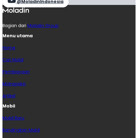
@MoladinIndonesia
Bagian dari
Moladin Group
Menu utama
Home
Cari Mobil
Pembiayaan
MoInspeksi
Artikel
Mobil
Mobil Baru
Bandingkan Mobil