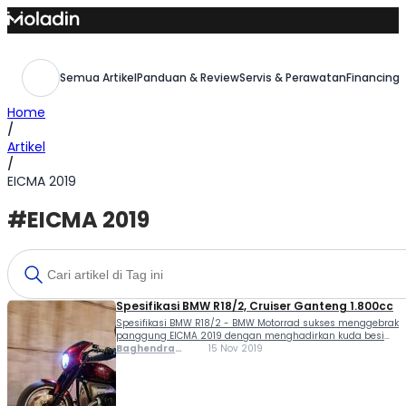
Skip
to
content
Semua Artikel
Panduan & Review
Servis & Perawatan
Financing,
Home
/
Artikel
/
EICMA 2019
#EICMA 2019
Spesifikasi BMW R18/2, Cruiser Ganteng 1.800cc
Spesifikasi BMW R18/2 - BMW Motorrad sukses menggebrak
panggung EICMA 2019 dengan menghadirkan kuda besi
super ganteng, Concept R18/2. Desainnya sangat
Baghendra
15 Nov 2019
istimewa, bergaya cruiser khas. Cirinya adalah jok single
Lodra
seater rendah, setang tinggi nan lebar, serta jarak sumbu
roda panjang....