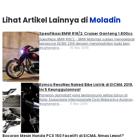
Lihat Artikel Lainnya di
Moladin
Spesifikasi BMW R18/2, Cruiser Ganteng 1.800cc
Spesifikasi BMW R18/2 - BMW Motorrad sukses menggebrak
panggung EICMA 2019 dengan menghadirkan kuda besi
super ganteng, Concept R18/2. Desainnya sangat
Baghendra
15 Nov 2019
istimewa, bergaya cruiser khas. Cirinya adalah jok single
Lodra
seater rendah, setang tinggi nan lebar, serta jarak sumbu
roda panjang....
Kymco RevoNex Naked Bike Listrik di EICMA 2019,
Ini 5 Keunggulannya!
Pameran otomototif yang berlangsung setiap tahun di
Italia, Esposizione Internazionale Ciclo Motociclo e Accessori
(EICMA) di Milan memang selalu jadi ajang untuk
Baghendra
11 Nov 2019
pabrikan motor saling adu kecanggihan teknologi terbaru.
Lodra
Sebelumnya di EICMA 2018, Kycmo memperkenalkan motor
super sport revolusioner yang diberi...
Bocoran Mesin Honda PCX 150 Facelift di EICMA, Nmax Lewat?