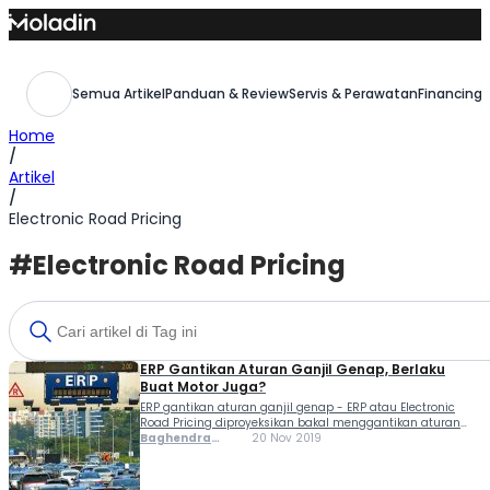
Skip
to
content
Semua Artikel
Panduan & Review
Servis & Perawatan
Financing,
Home
/
Artikel
/
Electronic Road Pricing
#Electronic Road Pricing
ERP Gantikan Aturan Ganjil Genap, Berlaku
Buat Motor Juga?
ERP gantikan aturan ganjil genap - ERP atau Electronic
Road Pricing diproyeksikan bakal menggantikan aturan
ganjil genap untuk kendaraan bermotor melintasi jalanan
Baghendra
20 Nov 2019
Jakarta. Nantinya, sistem ini bukan hanya berlaku untuk
Lodra
kendaraan roda empat sedang dikaji juga berlaku untuk
roda dua....