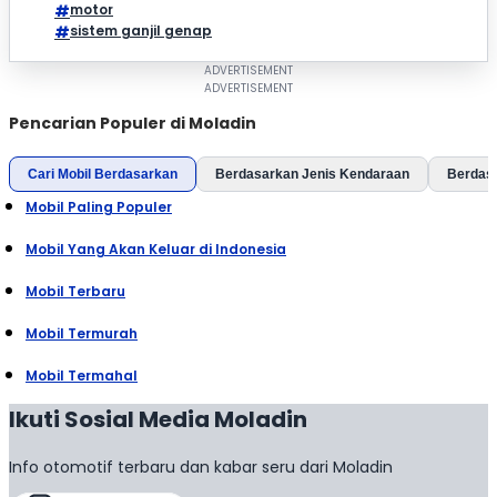
motor
sistem ganjil genap
Pencarian Populer di Moladin
Cari Mobil Berdasarkan
Berdasarkan Jenis Kendaraan
Berdas
Mobil Paling Populer
Mobil Yang Akan Keluar di Indonesia
Mobil Terbaru
Mobil Termurah
Mobil Termahal
Ikuti Sosial Media Moladin
Info otomotif terbaru dan kabar seru dari Moladin