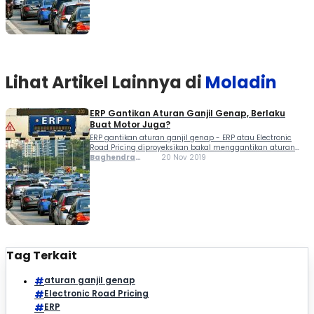
Lihat Artikel Lainnya di
Moladin
ERP Gantikan Aturan Ganjil Genap, Berlaku
Buat Motor Juga?
ERP gantikan aturan ganjil genap - ERP atau Electronic
Road Pricing diproyeksikan bakal menggantikan aturan
ganjil genap untuk kendaraan bermotor melintasi jalanan
Baghendra
20 Nov 2019
Jakarta. Nantinya, sistem ini bukan hanya berlaku untuk
Lodra
kendaraan roda empat sedang dikaji juga berlaku untuk
roda dua....
Tag Terkait
aturan ganjil genap
Electronic Road Pricing
ERP