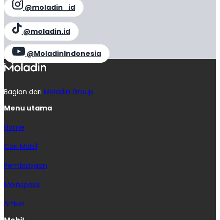
@moladin_id
@moladin.id
@MoladinIndonesia
Bagian dari
Moladin Group
Menu utama
Home
Cari Mobil
Pembiayaan
MoInspeksi
Artikel
Mobil