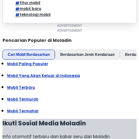
fitur mobil
mobil baru
teknologi mobil
Pencarian Populer di Moladin
Cari Mobil Berdasarkan
Berdasarkan Jenis Kendaraan
Berdas
Mobil Paling Populer
Mobil Yang Akan Keluar di Indonesia
Mobil Terbaru
Mobil Termurah
Mobil Termahal
Ikuti Sosial Media Moladin
Info otomotif terbaru dan kabar seru dari Moladin