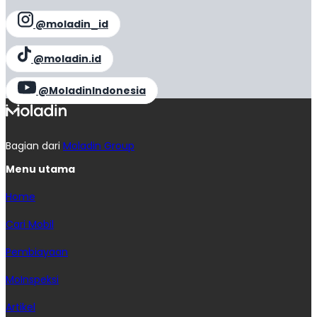
@moladin_id
@moladin.id
@MoladinIndonesia
Bagian dari
Moladin Group
Menu utama
Home
Cari Mobil
Pembiayaan
MoInspeksi
Artikel