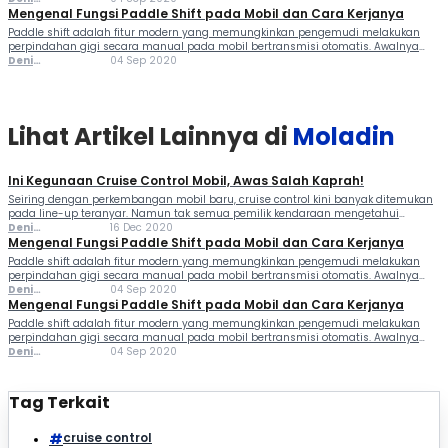
berbagai mobil produksi massal, bahkan di kelas menengah. Fitur...
Ferlindungan
Mengenal Fungsi Paddle Shift pada Mobil dan Cara Kerjanya
Paddle shift adalah fitur modern yang memungkinkan pengemudi melakukan
perpindahan gigi secara manual pada mobil bertransmisi otomatis. Awalnya
fitur ini digunakan pada mobil balap Formula 1, namun kini semakin populer di
Deni
04 Sep 2020
berbagai mobil produksi massal, bahkan di kelas menengah. Fitur...
Ferlindungan
Lihat Artikel Lainnya di
Moladin
Ini Kegunaan Cruise Control Mobil, Awas Salah Kaprah!
Seiring dengan perkembangan mobil baru, cruise control kini banyak ditemukan
pada line-up teranyar. Namun tak semua pemilik kendaraan mengetahui
kegunaan cruise control mobil. Padahal jika mengetahui kegunaan cruise control
Deni
16 Dec 2020
mobil, dapat sangat membantu pengemudi terlebih ketika berkendara jarak jauh.
Ferlindungan
Mengenal Fungsi Paddle Shift pada Mobil dan Cara Kerjanya
Namun...
Paddle shift adalah fitur modern yang memungkinkan pengemudi melakukan
perpindahan gigi secara manual pada mobil bertransmisi otomatis. Awalnya
fitur ini digunakan pada mobil balap Formula 1, namun kini semakin populer di
Deni
04 Sep 2020
berbagai mobil produksi massal, bahkan di kelas menengah. Fitur...
Ferlindungan
Mengenal Fungsi Paddle Shift pada Mobil dan Cara Kerjanya
Paddle shift adalah fitur modern yang memungkinkan pengemudi melakukan
perpindahan gigi secara manual pada mobil bertransmisi otomatis. Awalnya
fitur ini digunakan pada mobil balap Formula 1, namun kini semakin populer di
Deni
04 Sep 2020
berbagai mobil produksi massal, bahkan di kelas menengah. Fitur...
Ferlindungan
Tag Terkait
cruise control