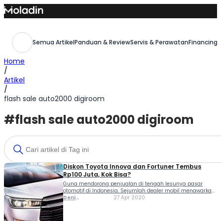
Skip
to
content
Semua Artikel
Panduan & Review
Servis & Perawatan
Financing,
Home
/
Artikel
/
flash sale auto2000 digiroom
#flash sale auto2000 digiroom
Diskon Toyota Innova dan Fortuner Tembus
Rp100 Juta, Kok Bisa?
Guna mendorong penjualan di tengah lesunya pasar
otomotif di Indonesia. Sejumlah dealer mobil menawarkan
beragam promo serta diskon menarik bagi konsumen,
Deni
27 Apr 2020
seperti yang dilakukan Auto2000, yang menggelar Flash
Ferlindungan
Sale Auto2000 Digiroom. Di mana Auto2000 menawarkan
potongan harga untuk Toyota Fortuner,...