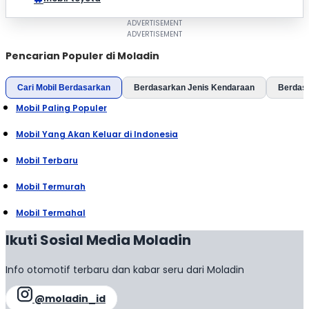
Pencarian Populer di Moladin
Cari Mobil Berdasarkan
Berdasarkan Jenis Kendaraan
Berdas
Mobil Paling Populer
Mobil Yang Akan Keluar di Indonesia
Mobil Terbaru
Mobil Termurah
Mobil Termahal
Ikuti Sosial Media Moladin
Info otomotif terbaru dan kabar seru dari Moladin
@moladin_id