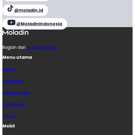
@moladin.id
@MoladinIndonesia
Bagian dari
Moladin Group
Menu utama
Home
Cari Mobil
Pembiayaan
MoInspeksi
Artikel
Mobil