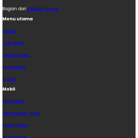
Bagian dari
Moladin Group
Menu utama
Home
Cari Mobil
Pembiayaan
MoInspeksi
Artikel
Mobil
Mobil Baru
Bandingkan Mobil
Mobil Hybrid
Mobil Listrik