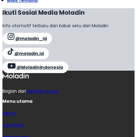
Mobil Termahal
Ikuti Sosial Media Moladin
Info otomotif terbaru dan kabar seru dari Moladin
@moladin_id
@moladin.id
@MoladinIndonesia
Bagian dari
Moladin Group
Menu utama
Home
Cari Mobil
Pembiayaan