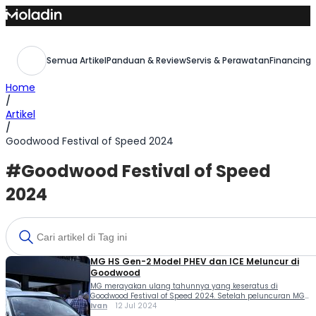
Skip
to
content
Semua Artikel
Panduan & Review
Servis & Perawatan
Financing,
Home
/
Artikel
/
Goodwood Festival of Speed ​​2024
#Goodwood Festival of Speed ​​
2024
MG HS Gen-2 Model PHEV dan ICE Meluncur di
Goodwood
MG merayakan ulang tahunnya yang keseratus di
Goodwood Festival of Speed ​​2024. Setelah peluncuran MG
Cyber ​​GTS, mereka turut merilis MG HS gen-2 model PHEV
Ivan
12 Jul 2024
dan ICE dalam konfigurasi setir kanan. SEperti sudah