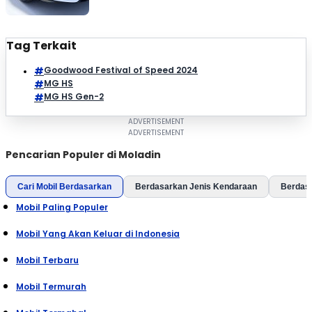
Tag Terkait
Goodwood Festival of Speed ​​2024
MG HS
MG HS Gen-2
Pencarian Populer di Moladin
Cari Mobil Berdasarkan
Berdasarkan Jenis Kendaraan
Berdas
Mobil Paling Populer
Mobil Yang Akan Keluar di Indonesia
Mobil Terbaru
Mobil Termurah