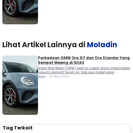
tertarik […]
Lihat Artikel Lainnya di
Moladin
Perbedaan GMW Ora GT dan Ora Standar Yang
Sempat Mejeng di GIIAS
Great Wall Motor (GWM) saat ini sudah resmi meramaikan
industri otomotif Tanah Air. Ada dua model yang
ditawarkan yakni Haval H6 HEV dan GWM Tank 500.
Ivan
26 May 2024
Uniknya ada satu model lain yang redup kabarnya yakni
GMW Ora 03 meski sama-sama dihadirkan di GIIAS 2023.
Ini dia perbedaan GMW Ora GT dan Ora standar. Kami
tertarik […]
Tag Terkait