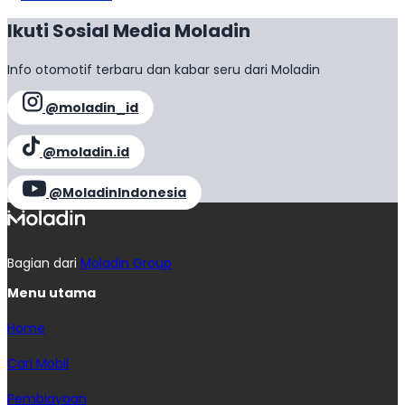
Ikuti Sosial Media Moladin
Info otomotif terbaru dan kabar seru dari Moladin
@moladin_id
@moladin.id
@MoladinIndonesia
Bagian dari
Moladin Group
Menu utama
Home
Cari Mobil
Pembiayaan