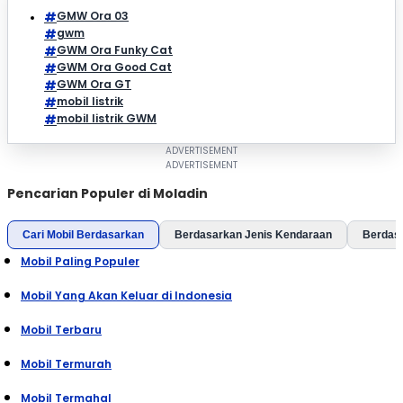
GMW Ora 03
gwm
GWM Ora Funky Cat
GWM Ora Good Cat
GWM Ora GT
mobil listrik
mobil listrik GWM
Pencarian Populer di Moladin
Cari Mobil Berdasarkan
Berdasarkan Jenis Kendaraan
Berdas
Mobil Paling Populer
Mobil Yang Akan Keluar di Indonesia
Mobil Terbaru
Mobil Termurah
Mobil Termahal