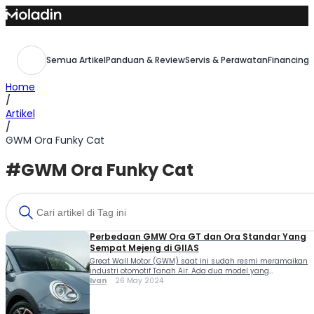
Skip
to
content
Semua Artikel
Panduan & Review
Servis & Perawatan
Financing,
Home
/
Artikel
/
GWM Ora Funky Cat
#GWM Ora Funky Cat
Perbedaan GMW Ora GT dan Ora Standar Yang
Sempat Mejeng di GIIAS
Great Wall Motor (GWM) saat ini sudah resmi meramaikan
industri otomotif Tanah Air. Ada dua model yang
ditawarkan yakni Haval H6 HEV dan GWM Tank 500.
Ivan
26 May 2024
Uniknya ada satu model lain yang redup kabarnya yakni
GMW Ora 03 meski sama-sama dihadirkan di GIIAS 2023.
Ini dia perbedaan GMW Ora GT dan Ora standar. Kami