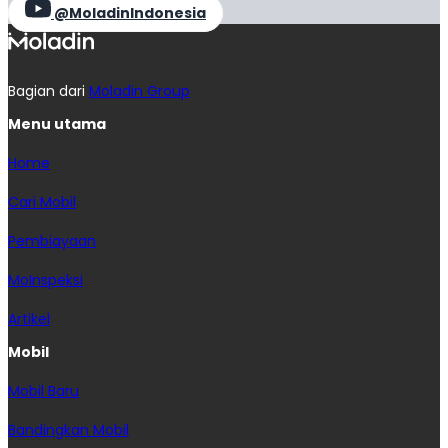
@MoladinIndonesia
Bagian dari
Moladin Group
Menu utama
Home
Cari Mobil
Pembiayaan
MoInspeksi
Artikel
Mobil
Mobil Baru
Bandingkan Mobil