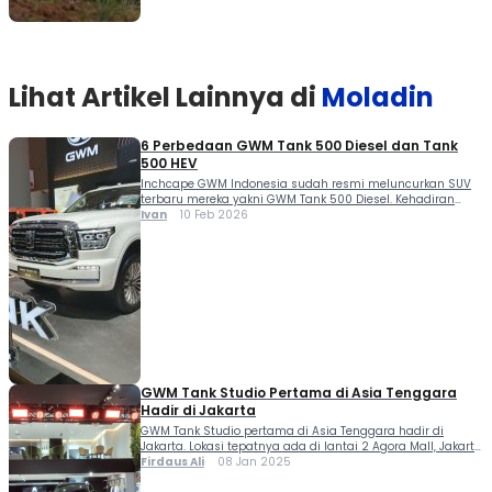
Lihat Artikel Lainnya di
Moladin
6 Perbedaan GWM Tank 500 Diesel dan Tank
500 HEV
Inchcape GWM Indonesia sudah resmi meluncurkan SUV
terbaru mereka yakni GWM Tank 500 Diesel. Kehadiran
varian diesel ini melengkapi kesuksesan Tank 500 Hybrid
Ivan
10 Feb 2026
dan diklaim tetap menawarkan pengalaman berkendara
mewah serta siap diajak kemanapun. Berikut 4 perbedaan
GWM Tank 500 diesel dan Tank 500 HEV. GWM Tank 500
Diesel merupakan Big SUV Tiongkok yang di […]
GWM Tank Studio Pertama di Asia Tenggara
Hadir di Jakarta
GWM Tank Studio pertama di Asia Tenggara hadir di
Jakarta. Lokasi tepatnya ada di lantai 2 Agora Mall, Jakarta
Pusat. Great Wall Motor (GWM) Indonesia hari ini
Firdaus Ali
08 Jan 2025
meresmikan GWM Tank Studio, sebuah Brand Experience