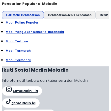
Pencarian Populer di Moladin
Cari Mobil Berdasarkan
Berdasarkan Jenis Kendaraan
Berdas
Mobil Paling Populer
Mobil Yang Akan Keluar di Indonesia
Mobil Terbaru
Mobil Termurah
Mobil Termahal
Ikuti Sosial Media Moladin
Info otomotif terbaru dan kabar seru dari Moladin
@moladin_id
@moladin.id