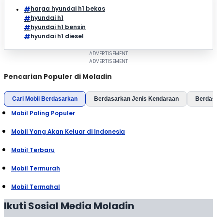
harga hyundai h1 bekas
hyundai h1
hyundai h1 bensin
hyundai h1 diesel
Pencarian Populer di Moladin
Cari Mobil Berdasarkan
Berdasarkan Jenis Kendaraan
Berdas
Mobil Paling Populer
Mobil Yang Akan Keluar di Indonesia
Mobil Terbaru
Mobil Termurah
Mobil Termahal
Ikuti Sosial Media Moladin