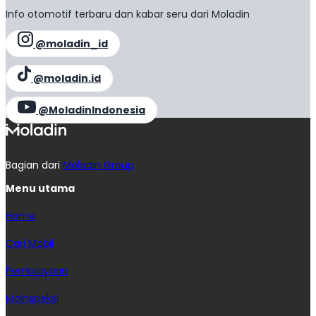
Info otomotif terbaru dan kabar seru dari Moladin
@moladin_id
@moladin.id
@MoladinIndonesia
Bagian dari
Moladin Group
Menu utama
Home
Cari Mobil
Pembiayaan
MoInspeksi