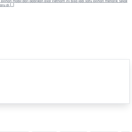
pilihan mobil dari pabrikan asal Vietnam ini bisa jadi satu pilihan menarik. Sejak
ru di […]