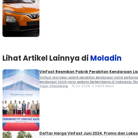
Lihat Artikel Lainnya di
Moladin
VinFast Resmikan Pabrik Perakitan Kendaraan Lis
VinFast resmikan pabrik perakitan kendaraan listrik pert
kendaraan listrik yang sedang berkembang di Indonesia. Na
resminya 15 […]
Tigor Sihombing
15 Jul 2024
2 menit baca
Daftar Harga VinFast Juni 2024, Promo dan Lokasi