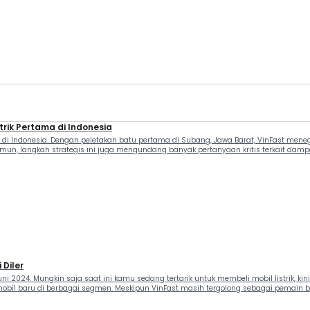
trik Pertama di Indonesia
ama di Indonesia. Dengan peletakan batu pertama di Subang, Jawa Barat, VinFast 
mun, langkah strategis ini juga mengundang banyak pertanyaan kritis terkait dampa
 Diler
 2024. Mungkin saja saat ini kamu sedang tertarik untuk membeli mobil listrik, kini 
bil baru di berbagai segmen. Meskipun VinFast masih tergolong sebagai pemain ba