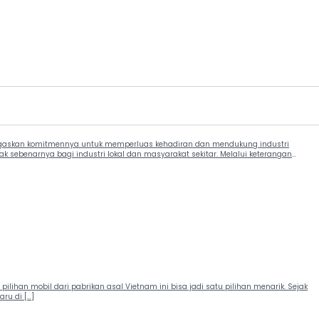
menegaskan komitmennya untuk memperluas kehadiran dan mendukung industri
k sebenarnya bagi industri lokal dan masyarakat sekitar. Melalui keterangan
pilihan mobil dari pabrikan asal Vietnam ini bisa jadi satu pilihan menarik. Sejak
ru di […]