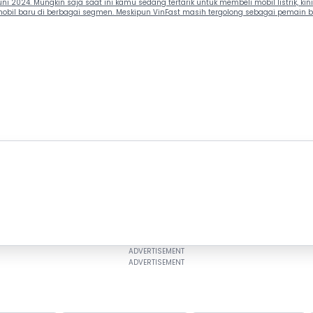
 2024. Mungkin saja saat ini kamu sedang tertarik untuk membeli mobil listrik, kini 
bil baru di berbagai segmen. Meskipun VinFast masih tergolong sebagai pemain ba