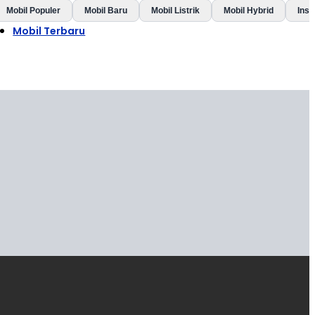
Mobil Populer
Mobil Baru
Mobil Listrik
Mobil Hybrid
Insp
Mobil Terbaru