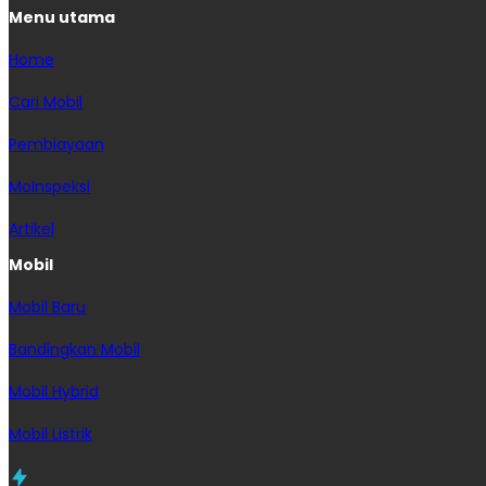
Menu utama
Home
Cari Mobil
Pembiayaan
MoInspeksi
Artikel
Mobil
Mobil Baru
Bandingkan Mobil
Mobil Hybrid
Mobil Listrik