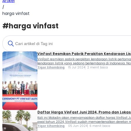
Artikel
/
harga vinfast
#harga vinfast
VinFast Resmikan Pabrik Perakitan Kendaraan Lis
VinFast resmikan pabrik perakitan kendaraan listrik pert
kendaraan listrik yang sedang berkembang di Indonesia. Na
resminya 15 […]
Tigor Sihombing
15 Jul 2024
2 menit baca
Daftar Harga VinFast Juni 2024, Promo dan Lokasi
Kali ini Moladin akan menyampaikan daftar harga VinFast Juni
awal tahun 2024, VinFast sudah memperkenalkan deretan mo
Tigor Sihombing
05 Jun 2024
6 menit baca