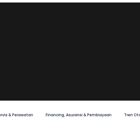
ervis & Perawatan
Financing, Asuransi & Pembiayaan
Tren Ot