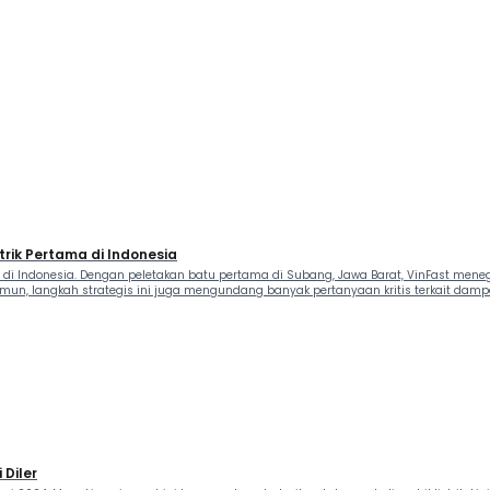
trik Pertama di Indonesia
ama di Indonesia. Dengan peletakan batu pertama di Subang, Jawa Barat, VinFast 
mun, langkah strategis ini juga mengundang banyak pertanyaan kritis terkait dampa
 Diler