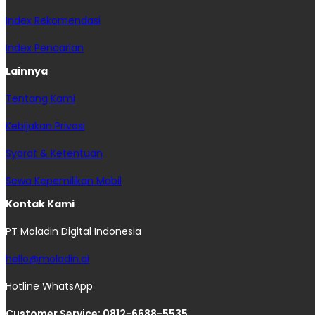
Index Rekomendasi
Index Pencarian
Lainnya
Tentang Kami
Kebijakan Privasi
Syarat & Ketentuan
Sewa Kepemilikan Mobil
Kontak Kami
PT Moladin Digital Indonesia
hello@moladin.ai
Hotline WhatsApp
Customer Service: 0812-6688-5535