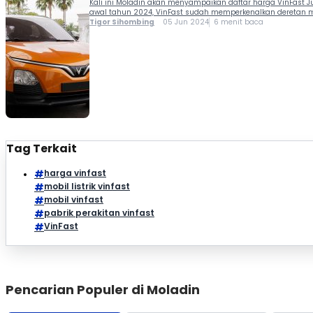
Kali ini Moladin akan menyampaikan daftar harga VinFast Juni
awal tahun 2024, VinFast sudah memperkenalkan deretan mo
Tigor Sihombing
05 Jun 2024
6 menit baca
Tag Terkait
harga vinfast
mobil listrik vinfast
mobil vinfast
pabrik perakitan vinfast
VinFast
Pencarian Populer di Moladin