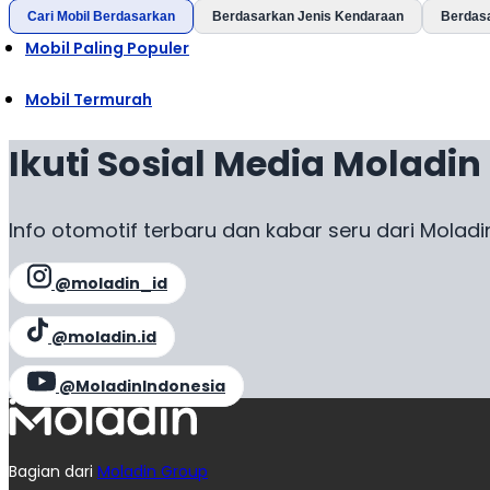
Cari Mobil Berdasarkan
Berdasarkan Jenis Kendaraan
Berdas
Mobil Paling Populer
Mobil Termurah
Ikuti Sosial Media Moladin
Info otomotif terbaru dan kabar seru dari Moladi
@moladin_id
@moladin.id
@MoladinIndonesia
Bagian dari
Moladin Group