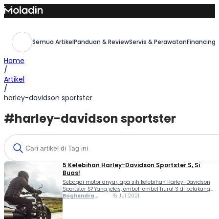
Skip
to
content
Semua Artikel
Panduan & Review
Servis & Perawatan
Financing,
Home
/
Artikel
/
harley-davidson sportster
#harley-davidson sportster
5 Kelebihan Harley-Davidson Sportster S, Si
Buas!
Sebagai motor anyar, apa sih kelebihan Harley-Davidson
Sportster S? Yang jelas, embel-embel huruf S di belakang
namanya bukan pajangan belaka. Kalau sportster
Baghendra
15 Jul 2021
sebelumnya lebih dikenal sebagai motor yang punya
Lodra
mesin tidak terlalu besar, ringan, serta mudah
ditunggangi oleh pemula. Sekarang...