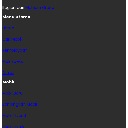
Bagian dari
Moladin Group
Menu utama
Home
Cari Mobil
Pembiayaan
MoInspeksi
Artikel
Mobil
Mobil Baru
Bandingkan Mobil
Mobil Hybrid
Mobil Listrik