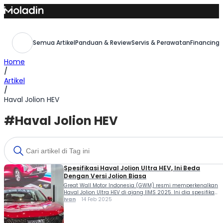
Skip
to
content
Semua Artikel
Panduan & Review
Servis & Perawatan
Financing,
Home
/
Artikel
/
Haval Jolion HEV
#Haval Jolion HEV
Spesifikasi Haval Jolion Ultra HEV, Ini Beda
Dengan Versi Jolion Biasa
Great Wall Motor Indonesia (GWM) resmi memperkenalkan
Haval Jolion Ultra HEV di ajang IIMS 2025. Ini dia spesifikasi
Haval Jolion Ultra HEV versi lebih aman tambah fitur
Ivan
14 Feb 2025
keselamatan. Haval Jolion Ultra HEV membawa performa
hybrid, tingkat efisiensi dan kenyamanan lebih baik
dibanding Haval Jolion HEV. Hal ini semakin ditingkatkan