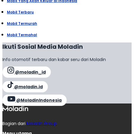
Mobil Yang Akan Keluar di Indonesia
Mobil Terbaru
Mobil Termurah
Mobil Termahal
Ikuti Sosial Media Moladin
Info otomotif terbaru dan kabar seru dari Moladin
@moladin_id
@moladin.id
@MoladinIndonesia
Bagian dari
Moladin Group
Menu utama