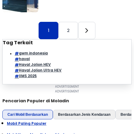
kendaraan bermotor tertinggi di […]
1
2
Tag Terkait
gwm indonesia
haval
Haval Jolion HEV
Haval Jolion Ultra HEV
IIMS 2025
Pencarian Populer di Moladin
Cari Mobil Berdasarkan
Berdasarkan Jenis Kendaraan
Berdas
Mobil Paling Populer