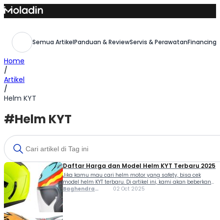
Skip
to
content
Semua Artikel
Panduan & Review
Servis & Perawatan
Financing,
Home
/
Artikel
/
Helm KYT
#Helm KYT
Daftar Harga dan Model Helm KYT Terbaru 2025
Jika kamu mau cari helm motor yang safety, bisa cek
model helm KYT terbaru. Di artikel ini, kami akan beberkan
seluruh produk helm dari KYT yang dijual di Indonesia
Baghendra
02 Oct 2025
mulai dari half face, full face, motorcross, hingga racing.
Lodra
KYT sendiri merupakan produsen helm dalam negeri di
bawah naungan PT Tarakusuma Indah dengan kualitas
mendunia. Selain […]