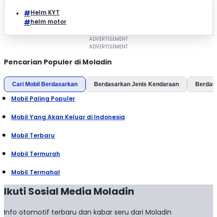
Helm KYT
helm motor
Pencarian Populer di Moladin
Cari Mobil Berdasarkan
Berdasarkan Jenis Kendaraan
Berdas
Mobil Paling Populer
Mobil Yang Akan Keluar di Indonesia
Mobil Terbaru
Mobil Termurah
Mobil Termahal
Ikuti Sosial Media Moladin
Info otomotif terbaru dan kabar seru dari Moladin