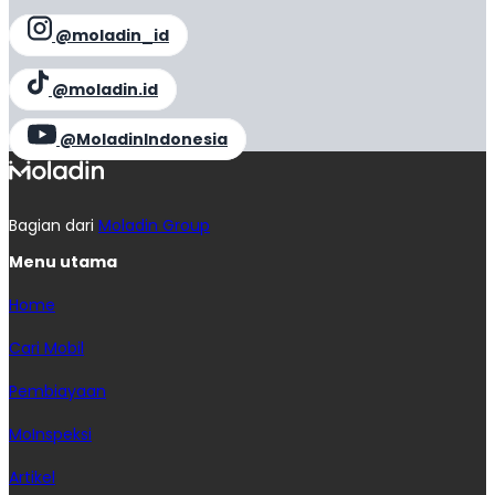
@moladin_id
@moladin.id
@MoladinIndonesia
Bagian dari
Moladin Group
Menu utama
Home
Cari Mobil
Pembiayaan
MoInspeksi
Artikel