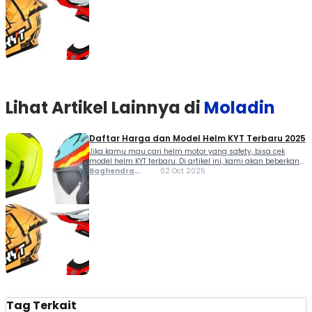
Lihat Artikel Lainnya di
Moladin
Daftar Harga dan Model Helm KYT Terbaru 2025
Jika kamu mau cari helm motor yang safety, bisa cek
model helm KYT terbaru. Di artikel ini, kami akan beberkan
seluruh produk helm dari KYT yang dijual di Indonesia
Baghendra
02 Oct 2025
mulai dari half face, full face, motorcross, hingga racing.
Lodra
KYT sendiri merupakan produsen helm dalam negeri di
bawah naungan PT Tarakusuma Indah dengan kualitas
mendunia. Selain […]
Tag Terkait