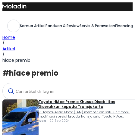
Skip
to
content
Semua Artikel
Panduan & Review
Servis & Perawatan
Financing,
Home
/
Artikel
/
hiace premio
#hiace premio
Toyota HiAce Premio Khusus Disabilitas
Diserahkan kepada Transjakarta
PT Toyota-Astra Motor (TAM) memberikan satu unit mobil
modifikasi spesial kepada Transjakarta. Toyota HiAce
Premio khusus disabilitas diserahkan kepada Transjakarta.
Ivan
20 Sep 2024
Toyota HiAce Premio khusus disabilitas akan memiliki misi
khusus dan akan dimanfaatkan sebagai armada
Transjakarta Cares guna mendukung mobilitas kalangan