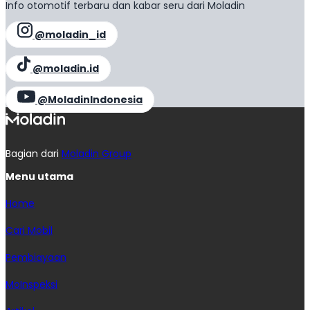
Info otomotif terbaru dan kabar seru dari Moladin
@moladin_id
@moladin.id
@MoladinIndonesia
Bagian dari
Moladin Group
Menu utama
Home
Cari Mobil
Pembiayaan
MoInspeksi