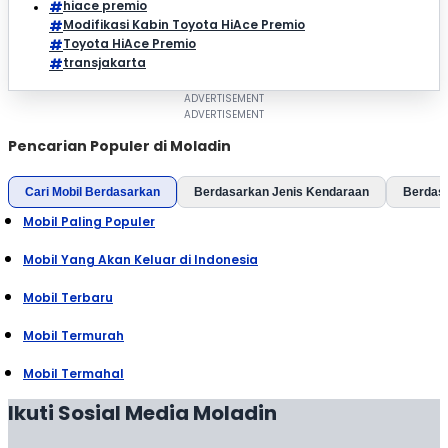
hiace premio
Modifikasi Kabin Toyota HiAce Premio
Toyota HiAce Premio
transjakarta
Pencarian Populer di Moladin
Cari Mobil Berdasarkan
Berdasarkan Jenis Kendaraan
Berdas
Mobil Paling Populer
Mobil Yang Akan Keluar di Indonesia
Mobil Terbaru
Mobil Termurah
Mobil Termahal
Ikuti Sosial Media Moladin