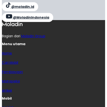
@moladin.id
@MoladinIndonesia
Bagian dari
Moladin Group
Menu utama
Home
Cari Mobil
Pembiayaan
MoInspeksi
Artikel
Mobil