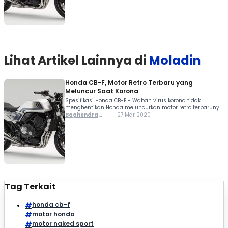
Lihat Artikel Lainnya di
Moladin
Honda CB-F, Motor Retro Terbaru yang
Meluncur Saat Korona
Spesifikasi Honda CB-F - Wabah virus korona tidak
menghentikan Honda meluncurkan motor retro terbarunya,
CB-F. Kuda besi ini diperkenalkan pertama kali ke dunia
Baghendra
27 Mar 2020
secara virtual lewat laman resmi Honda Jepang. Jika
Lodra
melihat tampilan, aura retro Honda CB-F tampak lewat
penggunaan...
Tag Terkait
honda cb-f
motor honda
motor naked sport