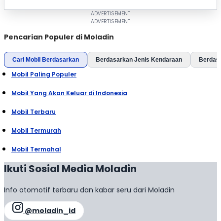
Pencarian Populer di Moladin
Cari Mobil Berdasarkan
Berdasarkan Jenis Kendaraan
Berdas
Mobil Paling Populer
Mobil Yang Akan Keluar di Indonesia
Mobil Terbaru
Mobil Termurah
Mobil Termahal
Ikuti Sosial Media Moladin
Info otomotif terbaru dan kabar seru dari Moladin
@moladin_id