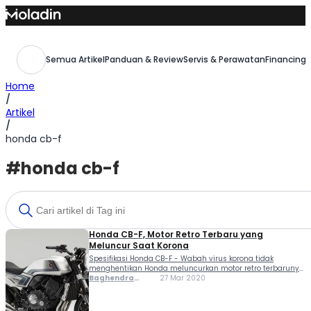
Skip
to
content
Semua Artikel
Panduan & Review
Servis & Perawatan
Financing,
Home
/
Artikel
/
honda cb-f
#honda cb-f
Honda CB-F, Motor Retro Terbaru yang
Meluncur Saat Korona
Spesifikasi Honda CB-F - Wabah virus korona tidak
menghentikan Honda meluncurkan motor retro terbarunya,
CB-F. Kuda besi ini diperkenalkan pertama kali ke dunia
Baghendra
27 Mar 2020
secara virtual lewat laman resmi Honda Jepang. Jika
Lodra
melihat tampilan, aura retro Honda CB-F tampak lewat
penggunaan...