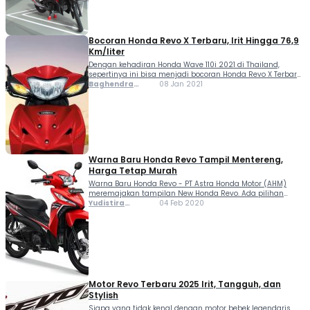
Indonesia lebih memilihnya karena lebih praktis
digunakan. Meski […]
Bocoran Honda Revo X Terbaru, Irit Hingga 76,9
Km/liter
Dengan kehadiran Honda Wave 110i 2021 di Thailand,
sepertinya ini bisa menjadi bocoran Honda Revo X Terbaru
untuk pasar Tanah Air. Bagaimana tidak? Keduanya
Baghendra
08 Jan 2021
memang berbagi basis yang sama. Bila melihat motor
Lodra
bebek asal Negeri Gajah Putih, ada banyak penyegaran...
Warna Baru Honda Revo Tampil Mentereng,
Harga Tetap Murah
Warna Baru Honda Revo - PT Astra Honda Motor (AHM)
meremajakan tampilan New Honda Revo. Ada pilihan
warna baru Attractive Red untuk Revo-X, serta desain
Yudistira
04 Feb 2020
striping baru untuk semua varian. Kelir merah terang
Perdana
membuat Honda Revo-X tampil lebih atraktif. AHM ingin...
Imandiar
Yudistira
Motor Revo Terbaru 2025 Irit, Tangguh, dan
Stylish
Siapa yang tidak kenal dengan motor bebek legendaris