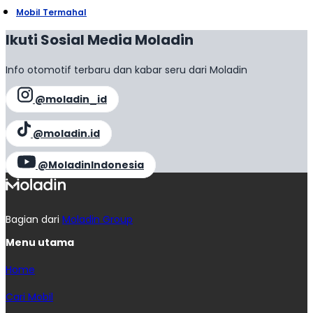
Mobil Termahal
Ikuti Sosial Media Moladin
Info otomotif terbaru dan kabar seru dari Moladin
@moladin_id
@moladin.id
@MoladinIndonesia
Bagian dari
Moladin Group
Menu utama
Home
Cari Mobil