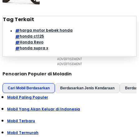
Tag Terkait
harga motor bebek honda
honda ct125
Honda Revo
honda supra x
Pencarian Populer di Moladin
Cari Mobil Berdasarkan
Berdasarkan Jenis Kendaraan
Berdas
Mobil Paling Populer
Mobil Yang Akan Keluar di Indonesia
Mobil Terbaru
Mobil Termurah