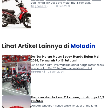
dari Honda ini? Meski era motor matik semakin
mendominasi, Honda Revo tetap eksis sebagai pilihan
Baghendra
10 Sep 2019
motor entry level yang irit, tangguh, dan ramah
Lodra
perawatan. Dirancang untuk penggunaan sehari-hari,
motor ini hadir dalam...
Lihat Artikel Lainnya di
Moladin
Daftar Harga Motor Bebek Honda Bulan Mei
2024, Termurah Rp 16 Jutaan!
Berikut akan kami informasikan daftar harga motor bebek
Honda bulan Mei 2024. Dimana dari deretan lini
produknya, termurah di angka Rp 16 jutaan. Pamor sepeda
Firdaus Ali
26 Jun 2024
motor underbone atau lebih mashur dikenal dengan motor
bebek memang tidak sefenomenal era 1990-an. Kehadiran
skuter matik (skutik) membuat mayoritas konsumen di
Indonesia lebih memilihnya karena lebih praktis
digunakan. Meski […]
Bocoran Honda Revo X Terbaru, Irit Hingga 76,9
Km/liter
Dengan kehadiran Honda Wave 110i 2021 di Thailand,