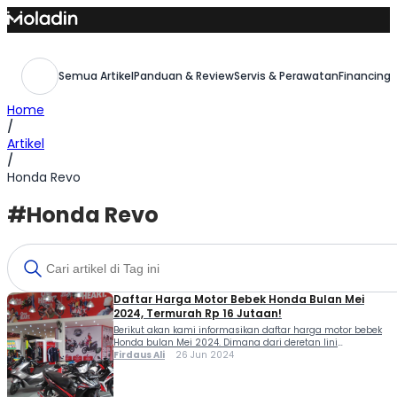
Skip
to
content
Semua Artikel
Panduan & Review
Servis & Perawatan
Financing,
Home
/
Artikel
/
Honda Revo
#Honda Revo
Daftar Harga Motor Bebek Honda Bulan Mei
2024, Termurah Rp 16 Jutaan!
Berikut akan kami informasikan daftar harga motor bebek
Honda bulan Mei 2024. Dimana dari deretan lini
produknya, termurah di angka Rp 16 jutaan. Pamor sepeda
Firdaus Ali
26 Jun 2024
motor underbone atau lebih mashur dikenal dengan motor
bebek memang tidak sefenomenal era 1990-an. Kehadiran
skuter matik (skutik) membuat mayoritas konsumen di