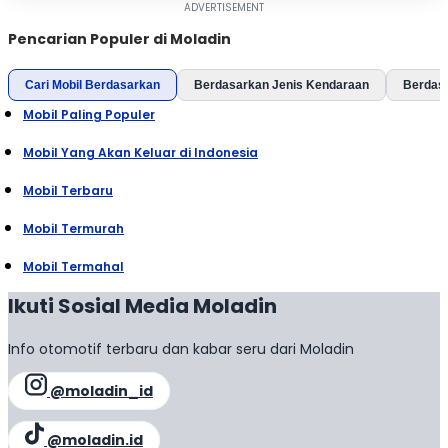
Pencarian Populer di Moladin
Cari Mobil Berdasarkan
Berdasarkan Jenis Kendaraan
Berdas
Mobil Paling Populer
Mobil Yang Akan Keluar di Indonesia
Mobil Terbaru
Mobil Termurah
Mobil Termahal
Ikuti Sosial Media Moladin
Info otomotif terbaru dan kabar seru dari Moladin
@moladin_id
@moladin.id