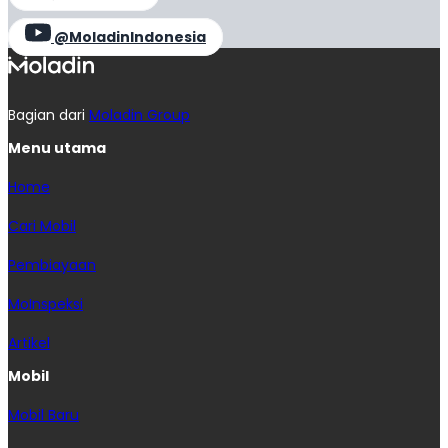
@MoladinIndonesia
Bagian dari
Moladin Group
Menu utama
Home
Cari Mobil
Pembiayaan
MoInspeksi
Artikel
Mobil
Mobil Baru