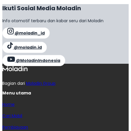
Ikuti Sosial Media Moladin
Info otomotif terbaru dan kabar seru dari Moladin
@moladin_id
@moladin.id
@MoladinIndonesia
Bagian dari
Moladin Group
Menu utama
Home
Cari Mobil
Pembiayaan