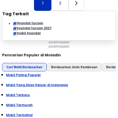
1
2
Tag Terkait
Hyundai tucson
hyundai tucson 2027
mobil hyundai
Pencarian Populer di Moladin
Cari Mobil Berdasarkan
Berdasarkan Jenis Kendaraan
Berdas
Mobil Paling Populer
Mobil Yang Akan Keluar di Indonesia
Mobil Terbaru
Mobil Termurah
Mobil Termahal