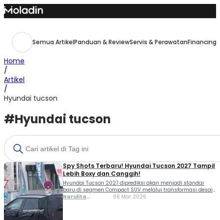
Skip
to
content
Semua Artikel
Panduan & Review
Servis & Perawatan
Financing,
Home
/
Artikel
/
Hyundai tucson
#Hyundai tucson
Spy Shots Terbaru! Hyundai Tucson 2027 Tampil
Lebih Boxy dan Canggih!
Hyundai Tucson 2027 diprediksi akan menjadi standar
baru di segmen Compact SUV melalui transformasi desain
radikal yang meninggalkan garis tajam demi estetika
Narulita
06 Mar 2026
yang lebih dewasa dan tangguh. Mengikuti jejak sukses
Azzahra
kakaknya, Santa Fe, generasi terbaru ini membawa
Misbakh
bahasa desain yang lebih boxy namun tetap